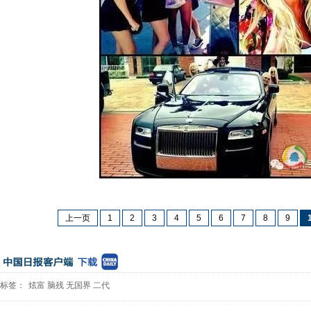
上一页
1
2
3
4
5
6
7
8
9
标签：
炫富
脑残
无国界
二代