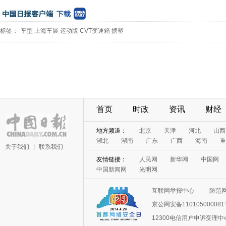
标签：
车型
上海车展
运动版
CVT变速箱
搪塑
首页
时政
资讯
财经
地方频道：
北京
天津
河北
山西
湖北
湖南
广东
广西
海南
重
关于我们
|
联系我们
友情链接：
人民网
新华网
中国网
中国新闻网
光明网
互联网举报中心
防范
京公网安备11010500008
12300电信用户申诉受理中