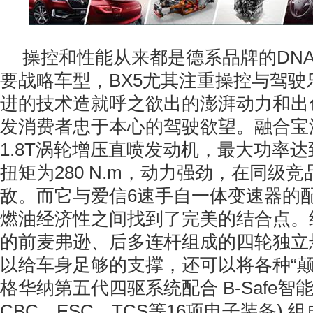
操控和性能从来都是德系品牌的DN
要战略车型，BX5尤其注重操控与驾驶
进的技术造就呼之欲出的澎湃动力和出
发消费者忠于本心的驾驶欲望。融合宝
1.8T涡轮增压直喷发动机，最大功率达到
扭矩为280 N.m，动力强劲，在同级
敌。而它与爱信6速手自一体变速器的
燃油经济性之间找到了完美的结合点。
的前麦弗逊、后多连杆组成的四轮独立
以给车身足够的支撑，还可以将各种“颠
格华纳第五代四驱系统配合 B-Safe智
CBC、ESC、TCS等16项电子装备)