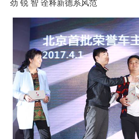
劲 锐 智 诠释新德系风范