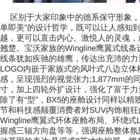
区别于大家印象中的德系保守形象，B
单即美”的设计哲学，既可以让人感知
越，更可以直击内心、激悦人的灵魂，
翘楚。宝沃家族的Wingline鹰翼式线
线条犹如疾驰的雄鹰，传达出充沛的力
LOGO内嵌于家族式的风叶式八边立体
感，呈现强烈的视觉张力;1,877mm
寸，加上四轮外扩设计，强化了富于力
除了有“型”，BX5的座舱设计同样以
节和科技感颠覆消费者对SUV内饰粗
Wingline鹰翼式环体座舱布局、环绕式
握感三辐方向盘等等，强调座舱整体氛