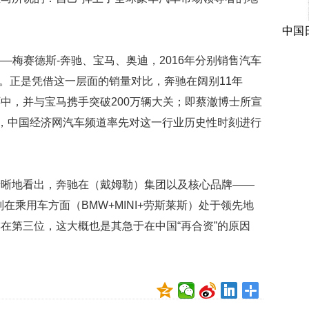
中国
—梅赛德斯-奔驰、宝马、奥迪，2016年分别销售汽车
7738辆。正是凭借这一层面的销量对比，奔驰在阔别11年
中，并与宝马携手突破200万辆大关；即蔡澈博士所宣
时，中国经济网汽车频道率先对这一行业历史性时刻进行
清晰地看出，奔驰在（戴姆勒）集团以及核心品牌——
在乘用车方面（BMW+MINI+劳斯莱斯）处于领先地
在第三位，这大概也是其急于在中国“再合资”的原因