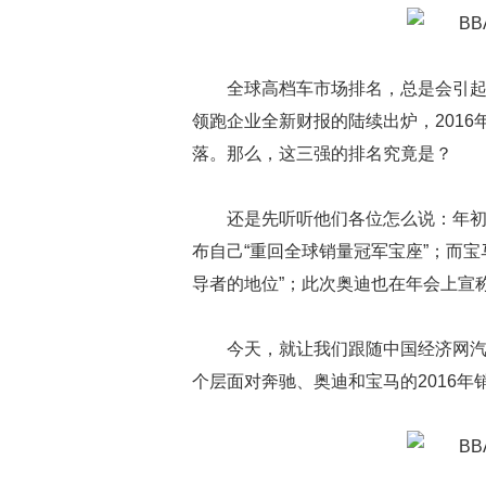
全球高档车市场排名，总是会引起
领跑企业全新财报的陆续出炉，2016
落。那么，这三强的排名究竟是？
还是先听听他们各位怎么说：年初
布自己“重回全球销量冠军宝座”；而
导者的地位”；此次奥迪也在年会上宣
今天，就让我们跟随中国经济网
个层面对奔驰、奥迪和宝马的2016年