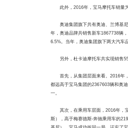
此外，2016年，宝马摩托车销量为1
奥迪集团旗下共有奥迪、兰博基尼
年，奥迪品牌共销售新车1867738辆
6.5%。当年，奥迪集团旗下两大汽车品
另外，杜卡迪摩托车共实现销售554
首先，从集团层面来看。2016年
都远高于宝马集团的2367603辆和奥
一。
其次，在乘用车层面，2016年，宝马
斯），高于梅赛德斯-奔驰乘用车的219
基尼）。宝马成功扳回一局，证实了宝