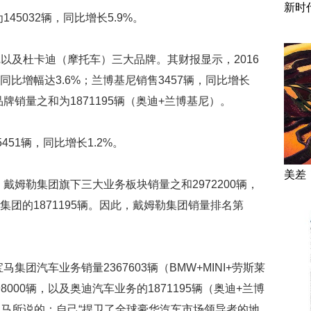
新时
45032辆，同比增长5.9%。
以及杜卡迪（摩托车）三大品牌。其财报显示，2016
，同比增幅达3.6%；兰博基尼销售3457辆，同比增长
牌销量之和为1871195辆（奥迪+兰博基尼）。
51辆，同比增长1.2%。
美差
，戴姆勒集团旗下三大业务板块销量之和2972200辆，
迪集团的1871195辆。因此，戴姆勒集团销量排名第
集团汽车业务销量2367603辆（BMW+MINI+劳斯莱
8000辆，以及奥迪汽车业务的1871195辆（奥迪+兰博
马所说的：自己“捍卫了全球豪华汽车市场领导者的地