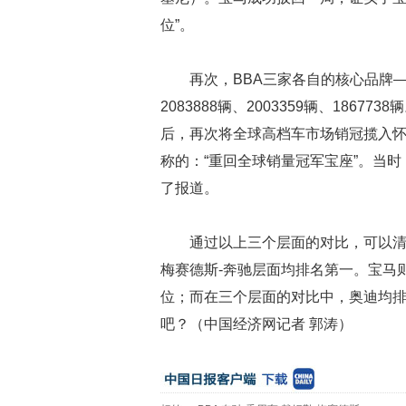
位”。
再次，BBA三家各自的核心品牌—
2083888辆、2003359辆、186
后，再次将全球高档车市场销冠揽入怀
称的：“重回全球销量冠军宝座”。当
了报道。
通过以上三个层面的对比，可以
梅赛德斯-奔驰层面均排名第一。宝马则
位；而在三个层面的对比中，奥迪均排
吧？（中国经济网记者 郭涛）