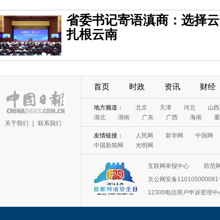
省委书记寄语滇商：选择云
扎根云南
首页
时政
资讯
财经
地方频道：
北京
天津
河北
山西
湖北
湖南
广东
广西
海南
重
关于我们
|
联系我们
友情链接：
人民网
新华网
中国网
中国新闻网
光明网
互联网举报中心
防范
京公网安备11010500008
12300电信用户申诉受理中