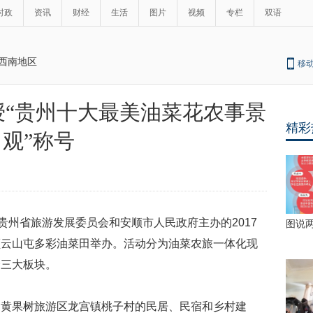
时政
资讯
财经
生活
图片
视频
专栏
双语
西南地区
移
授“贵州十大最美油菜花农事景
精彩
观”称号
贵州省旅游发展委员会和安顺市人民政府主办的2017
图说
顺云山屯多彩油菜田举办。活动分为油菜农旅一体化现
会三大板块。
了黄果树旅游区龙宫镇桃子村的民居、民宿和乡村建