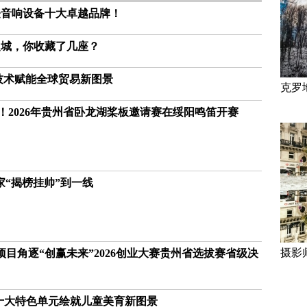
登音响设备十大卓越品牌！
之城，你收藏了几座？
技术赋能全球贸易新图景
克罗
！2026年贵州省卧龙湖桨板邀请赛在绥阳鸣笛开赛
“揭榜挂帅”到一线
摄影
项目角逐“创赢未来”2026创业大赛贵州省选拔赛省级决
十大特色单元绘就儿童美育新图景