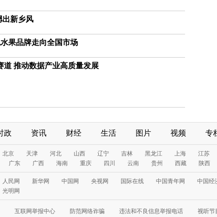
摁出新乡风
色水果品牌走向全国市场
赛道 推动数据产业高质量发展
时政
资讯
财经
生活
图片
视频
专
北京
天津
河北
山西
辽宁
吉林
黑龙江
上海
江苏
广东
广西
海南
重庆
四川
云南
贵州
西藏
陕西
人民网
新华网
中国网
央视网
国际在线
中国青年网
中国经
光明网
互联网举报中心
防范网络诈骗
违法和不良信息举报电话
视听节目