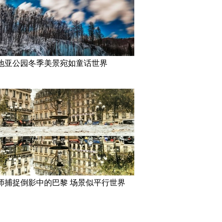
地亚公园冬季美景宛如童话世界
师捕捉倒影中的巴黎 场景似平行世界