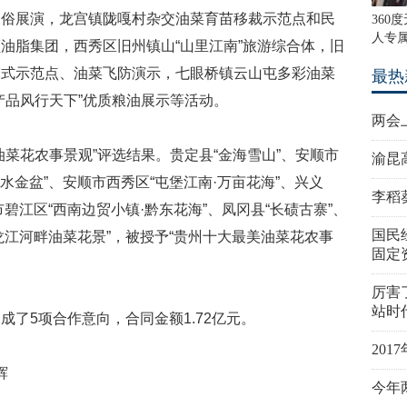
民俗展演，龙宫镇陇嘎村杂交油菜育苗移裁示范点和民
360
人专属
油脂集团，西秀区旧州镇山“山里江南”旅游综合体，旧
模式示范点、油菜飞防演示，七眼桥镇云山屯多彩油菜
最热
产品风行天下”优质粮油展示等活动。
两会
菜花农事景观”评选结果。贵定县“金海雪山”、安顺市
渝昆
水金盆”、安顺市西秀区“屯堡江南·万亩花海”、兴义
李稻
市碧江区“西南边贸小镇·黔东花海”、凤冈县“长碛古寨”、
国民
“龙江河畔油菜花景”，被授予“贵州十大最美油菜花农事
固定
厉害
站时
了5项合作意向，合同金额1.72亿元。
20
辉
今年