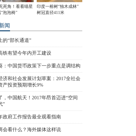
度无死角！看看喵星
印度一榕树“独木成林”
“泡泡椅”
树冠直径411米
新闻
上的“部长通道”
高铁有望今年内开工建设
葵：中国货币政策下一步重点是调结构
经济和社会发展计划草案：2017全社会
资产投资预期增长9%
了，中国航天！2017年昂首迈进“空间
代”
17年政府工作报告最全观看指南
两会看什么？海外媒体这样说