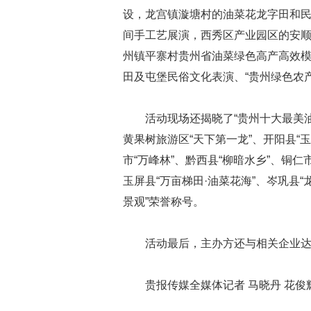
设，龙宫镇漩塘村的油菜花龙字田和
间手工艺展演，西秀区产业园区的安顺
州镇平寨村贵州省油菜绿色高产高效
田及屯堡民俗文化表演、“贵州绿色农
活动现场还揭晓了“贵州十大最美油
黄果树旅游区“天下第一龙”、开阳县“玉
市“万峰林”、黔西县“柳暗水乡”、铜仁
玉屏县“万亩梯田·油菜花海”、岑巩县
景观”荣誉称号。
活动最后，主办方还与相关企业达成
贵报传媒全媒体记者 马晓丹 花俊