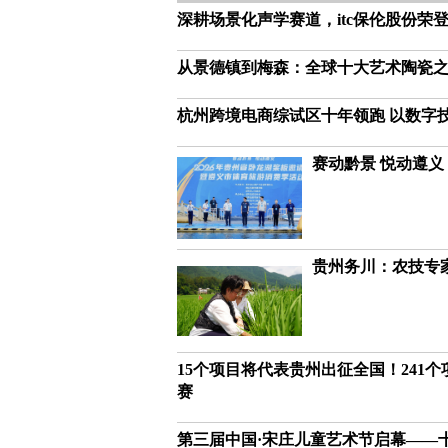
深耕场景化声学赛道，itc保伦股份荣
从景德镇到梅森：全球十大艺术陶瓷
杭州跨境电商综试区十年领跑 以数字
赛动黔景 悦动遵义
贵州务川：农技专家
15个项目将代表贵州出征全国！241个
赛
第三届中国·宋庄儿童艺术节启幕——