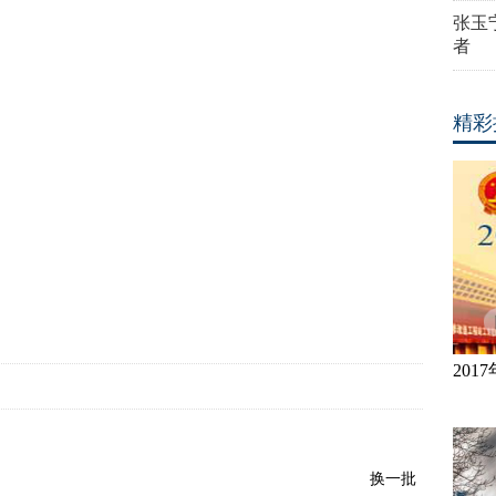
张玉
者
精彩
20
换一批