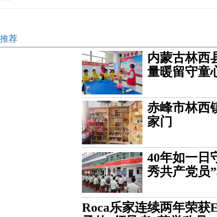
推荐
内蒙古林西
量暖留守童
赤峰市林西
家门
40年如一
秀共产党员
Roca乐家连续两年荣获E