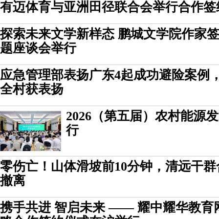
有迈体育与亚洲田径联合会举行合作签
探索未来文学新样态 鹏城文学院作家
题座谈会举行
应急管理部表扬广东4起成功避险案例
全村获表扬
2026（第五届）农村能源
行
零伤亡！山体滑坡前10分钟，清远干
撤离
携手共进 智启未来 —— 耀中耀华教