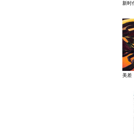
新时
美差