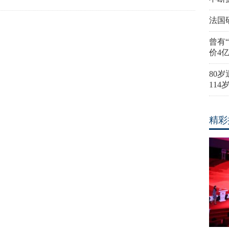
法国
曾有
价4
80
11
精彩