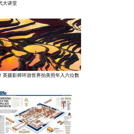
代大讲堂
！英摄影师环游世界拍美照年入六位数