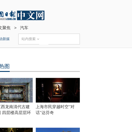
文聚焦
>
汽车
动新媒
站内搜索
热图
江西龙南清代古建
上海市民穿越时空“对
围 四层楼高层层环
话”达芬奇