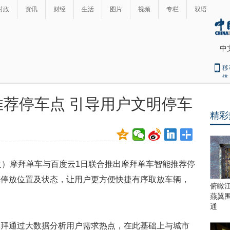
时政
资讯
财经
生活
图片
视频
专栏
双语
中
移
体
荐停车点 引导用户文明停车
精彩
之）摩拜单车与百度云1日联合推出摩拜单车智能推荐停
车停放位置及状态，让用户更方便快捷有序取放车辆，
俯瞰
燕翼
通
摩拜通过大数据分析用户需求热点，在此基础上与城市