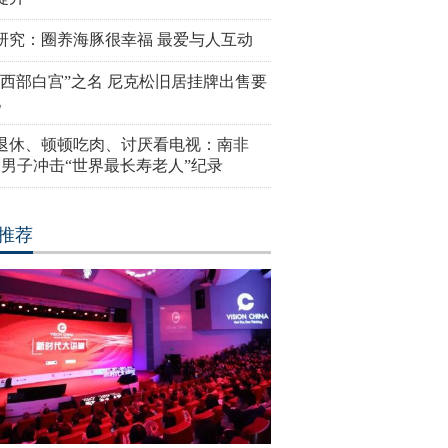
研究：圈养海豚很幸福 最爱与人互动
“西部白宫”之名 尼克松旧居挂牌出售要
亿
岁退休、顿顿吃肉、讨厌看电视：南非
4岁男子冲击“世界最长寿老人”纪录
推荐