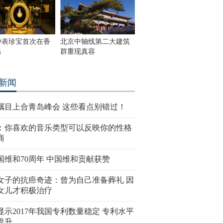
钟表珍宝首次在香
北京中轴线第二大建筑
出
群重现真容
新闻
瞩目上合青岛峰会 这些看点别错过！
：你喜欢的音乐类型可以反映你的性格
商
国维和70周年 中国维和贡献获赞
女子的抗癌奇迹：曾为自己准备葬礼 因
女儿才积极治疗
显示2017年我国专利数量稳定 专利水平
提升