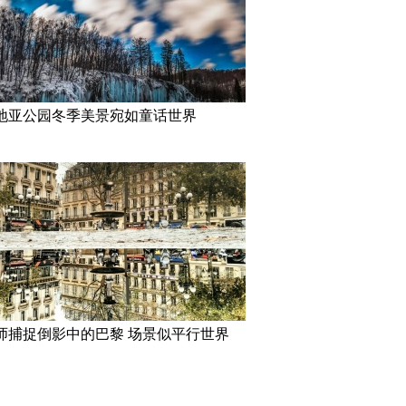
地亚公园冬季美景宛如童话世界
师捕捉倒影中的巴黎 场景似平行世界