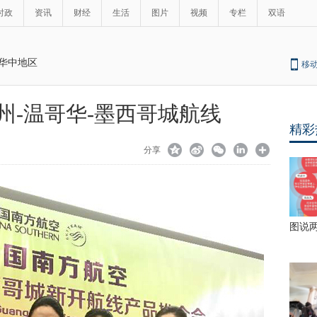
时政
资讯
财经
生活
图片
视频
专栏
双语
华中地区
移
州-温哥华-墨西哥城航线
精彩
分享
图说