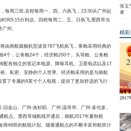
张玉
78，每周三班,去程每周一、四、六执飞，23:30从广州起
者
时间5:15分到达。回程每周二、五、日执飞,墨西哥当
到达广州。
精彩
将由南航旗舰机型波音787飞机执飞，客舱采用经典的
舱4个，公务舱24个，经济舱200个。头等舱、公务舱
座椅配有独立的笔记本电源、降噪耳机、卫星电话以及17
宽裕、私密、安静的个人世界。经济舱采用的是与南航
客设置了专属的9英寸个人电视，提供了更加舒适的飞行
20
-旧金山、广州-洛杉矶、广州-温哥华、广州-多伦多、
个通航点。墨西哥城航线开通后，南航2017年夏秋航
每周48班的航线计划。随着通航点的不断丰富和航班计