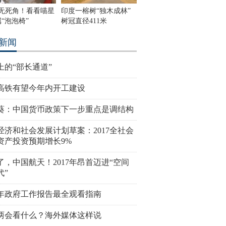
度无死角！看看喵星
印度一榕树“独木成林”
“泡泡椅”
树冠直径411米
新闻
上的“部长通道”
高铁有望今年内开工建设
葵：中国货币政策下一步重点是调结构
经济和社会发展计划草案：2017全社会
资产投资预期增长9%
了，中国航天！2017年昂首迈进“空间
代”
17年政府工作报告最全观看指南
两会看什么？海外媒体这样说