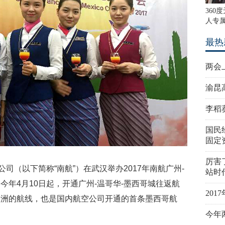
360
人专属
最热
两会
渝昆
李稻
国民
固定
厉害
公司（以下简称“南航”）在武汉举办2017年南航广州-
站时
年4月10日起，开通广州-温哥华-墨西哥城往返航
20
美洲的航线，也是国内航空公司开通的首条墨西哥航
今年