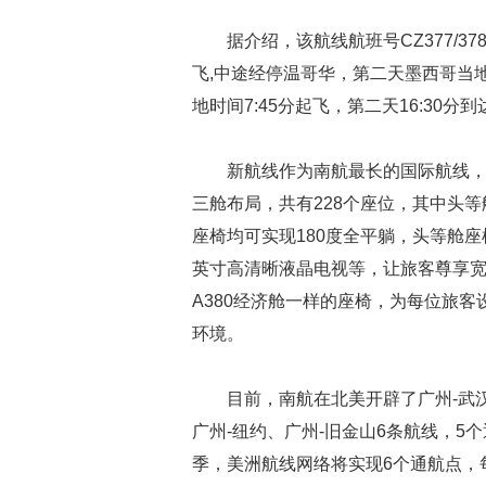
据介绍，该航线航班号CZ377/3
飞,中途经停温哥华，第二天墨西哥当地
地时间7:45分起飞，第二天16:30分
新航线作为南航最长的国际航线，
三舱布局，共有228个座位，其中头等
座椅均可实现180度全平躺，头等舱
英寸高清晰液晶电视等，让旅客尊享
A380经济舱一样的座椅，为每位旅
环境。
目前，南航在北美开辟了广州-武汉
广州-纽约、广州-旧金山6条航线，5
季，美洲航线网络将实现6个通航点，