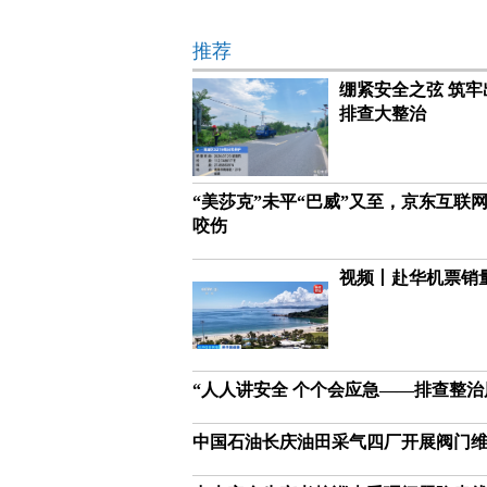
推荐
绷紧安全之弦 筑
排查大整治
“美莎克”未平“巴威”又至，京东互
咬伤
视频丨赴华机票销量
“人人讲安全 个个会应急——排查整治
中国石油长庆油田采气四厂开展阀门