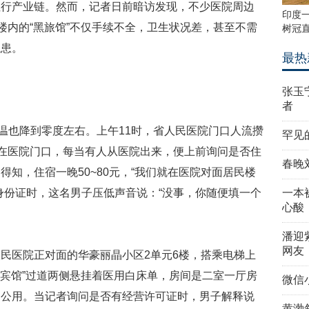
住行产业链。然而，记者日前暗访发现，不少医院周边
印度一
楼内的“黑旅馆”不仅手续不全，卫生状况差，甚至不需
树冠直
隐患。
最热
张玉
者
也降到零度左右。上午11时，省人民医院门口人流攒
罕见
守在医院门口，每当有人从医院出来，便上前询问是否住
春晚
知，住宿一晚50~80元，“我们就在医院对面居民楼
身份证时，这名男子压低声音说：“没事，你随便填一个
一本
心酸
潘迎
网友
医院正对面的华豪丽晶小区2单元6楼，搭乘电梯上
“宾馆”过道两侧悬挂着医用白床单，房间是二室一厅房
微信
间公用。当记者询问是否有经营许可证时，男子解释说
黄渤