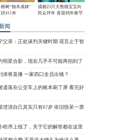
榕树“独木成林”
成都23只大熊猫宝宝向
径411米
民众拜年 喜迎鸡年春节
新闻
宁父亲：正处谈判关键时期 谣言止于智
的明星合影，现在几乎不可能再拍到了
刘涛将直播 一家四口全员出镜？
被遗落在公交车上的账本刷了屏 看完好
紫澄清自己其实只有67岁 依旧惊呆一票
小程序上线了，关于它的解答都在这里
舒淇都点赞 王哥庄大馒头为啥这么香