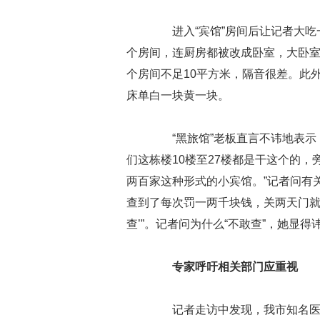
进入“宾馆”房间后让记者大吃一
个房间，连厨房都被改成卧室，大卧室
个房间不足10平方米，隔音很差。此
床单白一块黄一块。
“黑旅馆”老板直言不讳地表示
们这栋楼10楼至27楼都是干这个的
两百家这种形式的小宾馆。”记者问有
查到了每次罚一两千块钱，关两天门就
查’”。记者问为什么“不敢查”，她显得
专家呼吁相关部门应重视
记者走访中发现，我市知名医院