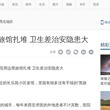
时政
资讯
财经
生活
图片
视频
专栏
双语
西北地区
移
旅馆扎堆 卫生差治安隐患大
精彩
分享
璀璨
近的长乐苑小区发现，里面有很多没有手续的“黑旅
星空
城市，每年来西安求医的外地患者不计其数，医院