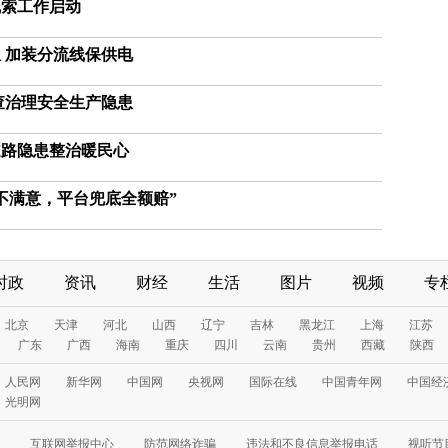
线索工作启动
 加装分流线保供电
查治理安全生产隐患
道路隐患整治暖民心
不满意，平台兜底全额赔”
时政
资讯
财经
生活
图片
视频
专
北京
天津
河北
山西
辽宁
吉林
黑龙江
上海
江苏
广东
广西
海南
重庆
四川
云南
贵州
西藏
陕西
人民网
新华网
中国网
央视网
国际在线
中国青年网
中国经
光明网
互联网举报中心
防范网络诈骗
违法和不良信息举报电话
视听节目