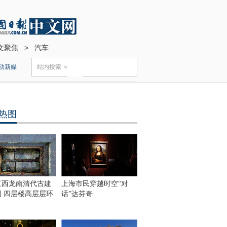
文聚焦
>
汽车
动新媒
站内搜索
热图
江西龙南清代古建
上海市民穿越时空“对
围 四层楼高层层环
话”达芬奇