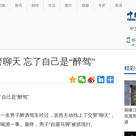
时政
资讯
财经
生活
图片
视频
专栏
双语
中
移
体
聊天 忘了自己是“醉驾”
精彩
自己是“醉驾”
俯瞰
一名男子醉酒驾车经过，居然主动找上了交警“聊天”，
燕翼
通
喝酒一事。最终，男子“自露马脚”被抓现行。