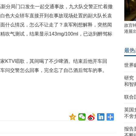
高新分局门口发生一起交通事故，九大队交警正忙着撤
辆白色大众轿车直接开到在事故现场处置的副大队长袁
前面什么情况，怎么不让走了？袁军刚想解释，突然闻
故宫
港展
气测试，结果显示143mg/100ml，已达到醉驾标
最热
家KTV唱歌，其间喝了不少啤酒。结束后他开车回
世界
下车问交警怎么回事，完全忘了自己酒后驾车的事。
研究
和智
联合
英国
不舍
报告
不断