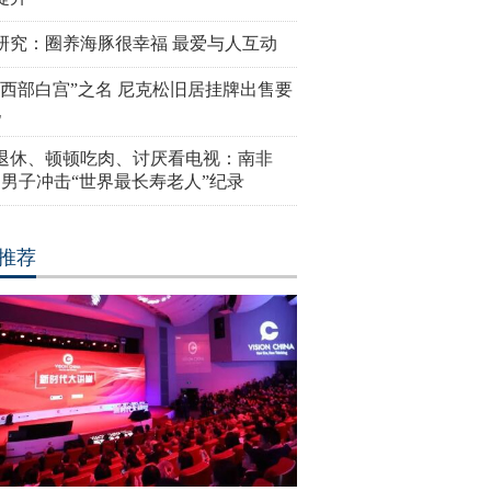
研究：圈养海豚很幸福 最爱与人互动
“西部白宫”之名 尼克松旧居挂牌出售要
亿
岁退休、顿顿吃肉、讨厌看电视：南非
4岁男子冲击“世界最长寿老人”纪录
推荐