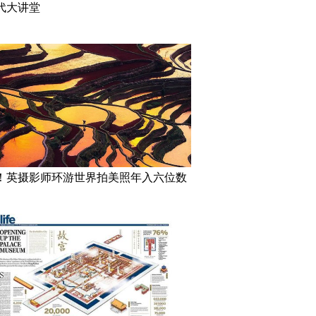
代大讲堂
！英摄影师环游世界拍美照年入六位数