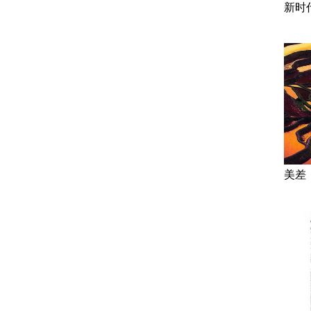
新时
美差