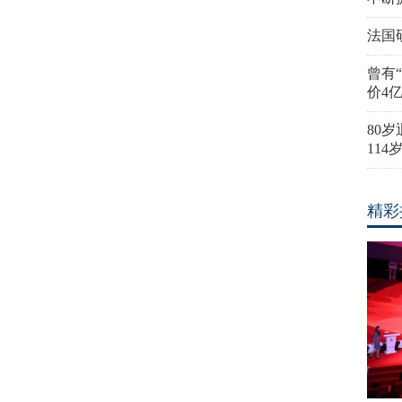
法国
曾有
价4
80
11
精彩