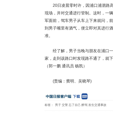
20日凌晨零时许，因浦口浦泗路
现场，并对交通进行管制。这时，一
军面前，驾车男子从车上下来就问，
到男子嘴里有酒气，便立即对其进行酒精吹
准。
经了解，男子当晚与朋友在浦口一
家，走到该路口时发现路不通了，就
（郭一鹏 通讯员 杨凯）
(责编：窦明、吴晓琴)
标签：
男子
交警
忘了自己
醉驾
发生交通事故