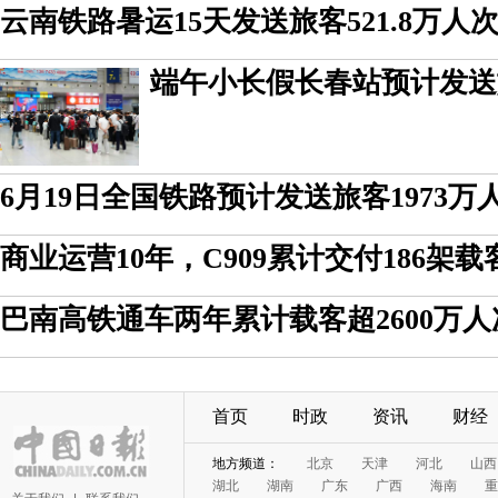
云南铁路暑运15天发送旅客521.8万人
端午小长假长春站预计发送旅
6月19日全国铁路预计发送旅客1973万
商业运营10年，C909累计交付186架载
巴南高铁通车两年累计载客超2600万人
首页
时政
资讯
财经
地方频道：
北京
天津
河北
山西
湖北
湖南
广东
广西
海南
重