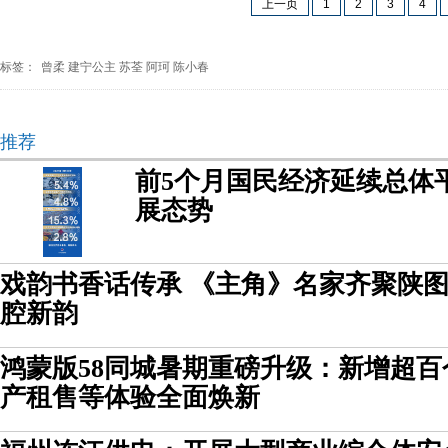
上一页
1
2
3
4
标签：
曾柔
建宁公主
苏荃
阿珂
陈小春
推荐
前5个月国民经济延续总体
展态势
戏韵书香话传承 《主角》名家齐聚陕
腔新韵
鸿蒙版58同城暑期重磅升级：新增超
产租售等体验全面焕新