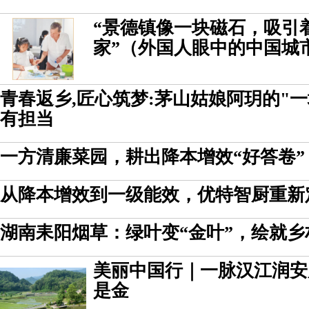
“景德镇像一块磁石，吸引
家”（外国人眼中的中国城
青春返乡,匠心筑梦:茅山姑娘阿玥的"
有担当
一方清廉菜园，耕出降本增效“好答卷”
从降本增效到一级能效，优特智厨重新
湖南耒阳烟草：绿叶变“金叶”，绘就
美丽中国行｜一脉汉江润安
是金