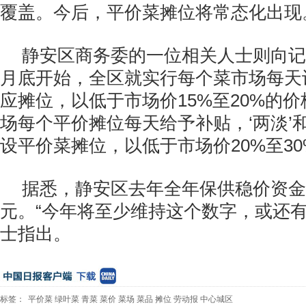
覆盖。今后，平价菜摊位将常态化出现
静安区商务委的一位相关人士则向记
月底开始，全区就实行每个菜市场每天
应摊位，以低于市场价15%至20%的
场每个平价摊位每天给予补贴，‘两淡’和
设平价菜摊位，以低于市场价20%至30
据悉，静安区去年全年保供稳价资金总
元。“今年将至少维持这个数字，或还有
士指出。
标签：
平价菜
绿叶菜
青菜
菜价
菜场
菜品
摊位
劳动报
中心城区