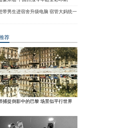
想带男生进宿舍升级电脑 宿管大妈统一
推荐
师捕捉倒影中的巴黎 场景似平行世界