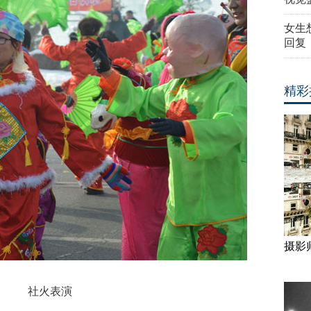
女生
回复
精彩
摄影
社火表演