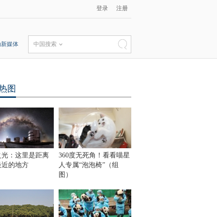
登录
注册
动新媒体
中国搜索
热图
之光：这里是距离
360度无死角！看看喵星
最近的地方
人专属“泡泡椅”（组
图）