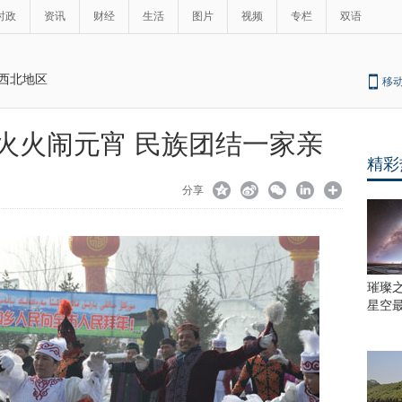
时政
资讯
财经
生活
图片
视频
专栏
双语
西北地区
移
火火闹元宵 民族团结一家亲
精彩
分享
璀璨
星空