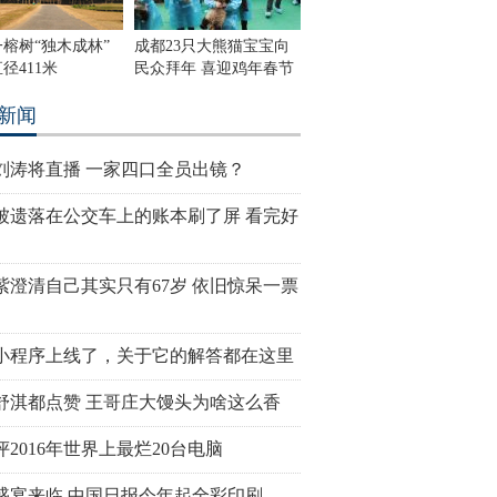
榕树“独木成林”
成都23只大熊猫宝宝向
径411米
民众拜年 喜迎鸡年春节
新闻
刘涛将直播 一家四口全员出镜？
被遗落在公交车上的账本刷了屏 看完好
紫澄清自己其实只有67岁 依旧惊呆一票
小程序上线了，关于它的解答都在这里
舒淇都点赞 王哥庄大馒头为啥这么香
评2016年世界上最烂20台电脑
盛宴来临 中国日报今年起全彩印刷