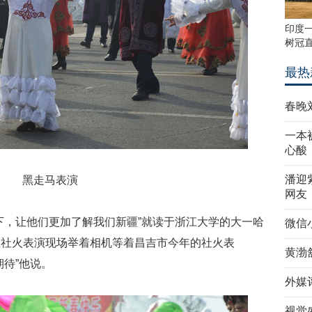
印度一
树冠直
最热
春晚
一本
心酸
潘迎
黑走马表演
网友
下，让他们更加了解我们新疆”就读于浙江大学的大一哈
微信
在社火表演现场举着相机等着昌吉市今年的社火表
黄渤
待”他说。
外媒
视觉