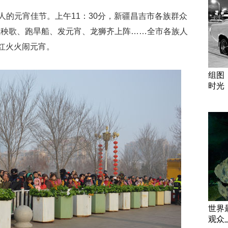
人的元宵佳节。上午11：30分，新疆昌吉市各族群众
扭秧歌、跑旱船、发元宵、龙狮齐上阵……全市各族人
红红火火闹元宵。
组图
时光
世界
观众