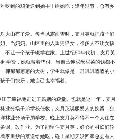
很难吃到的鸡蛋送到她手里给她吃；逢年过节，总有乡
英对大山有了爱。每当风霜雨雪时，支月英就把孩子们
姐姐、当妈妈。山区里的人重男轻女，很多人不让女孩
，不让一个孩子辍学在家。上世纪80年代初，支月英
不起学费，她就帮着垫付。当自己连买米买菜的钱都不
是一棵郁郁葱葱的大树，学生就像是一群叽叽喳喳的小
，孩子们快乐，她自己也幸福着。
学蔡江宁幸福地走进了婚姻的殿堂。也就是这一年，支月
洋林业分场子弟学校任教，支月英说服爱人的挽留，独
泥洋林业分场子弟学校。晚上支月英不得不一个人住在
灯备课、改作业。为了能留住支月英，好心的村妇们轮
带着家里炒的菜送给她吃，碰上星期天没回家总会有人