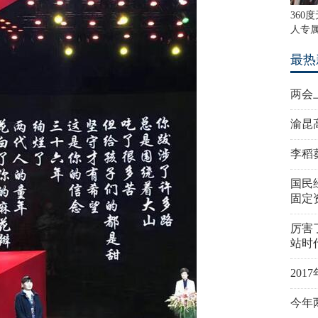
360
人专属
最热
两会
渝昆
李稻
国民
固定
厉害
站时
20
今年