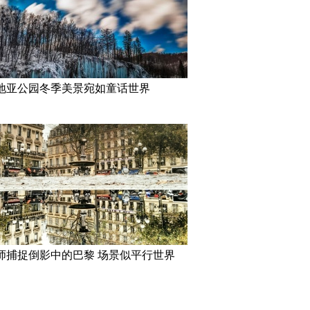
地亚公园冬季美景宛如童话世界
师捕捉倒影中的巴黎 场景似平行世界