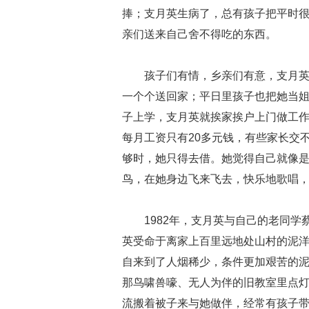
捧；支月英生病了，总有孩子把平时
亲们送来自己舍不得吃的东西。
孩子们有情，乡亲们有意，支月
一个个送回家；平日里孩子也把她当
子上学，支月英就挨家挨户上门做工作
每月工资只有20多元钱，有些家长交
够时，她只得去借。她觉得自己就像
鸟，在她身边飞来飞去，快乐地歌唱
1982年，支月英与自己的老同
英受命于离家上百里远地处山村的泥
自来到了人烟稀少，条件更加艰苦的
那鸟啸兽嚎、无人为伴的旧教室里点
流搬着被子来与她做伴，经常有孩子