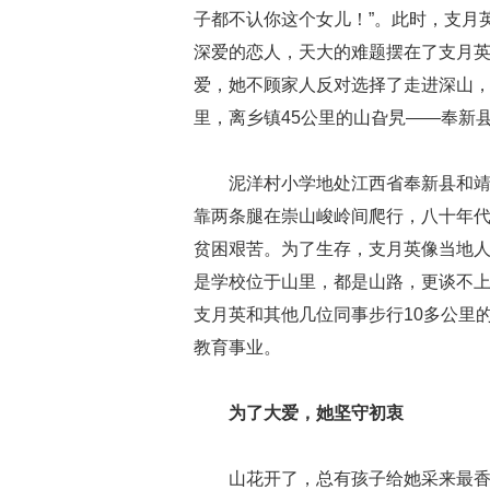
子都不认你这个女儿！”。此时，支月
深爱的恋人，天大的难题摆在了支月英
爱，她不顾家人反对选择了走进深山
里，离乡镇45公里的山旮旯——奉新
泥洋村小学地处江西省奉新县和
靠两条腿在崇山峻岭间爬行，八十年
贫困艰苦。为了生存，支月英像当地
是学校位于山里，都是山路，更谈不
支月英和其他几位同事步行10多公里
教育事业。
为了大爱，她坚守初衷
山花开了，总有孩子给她采来最