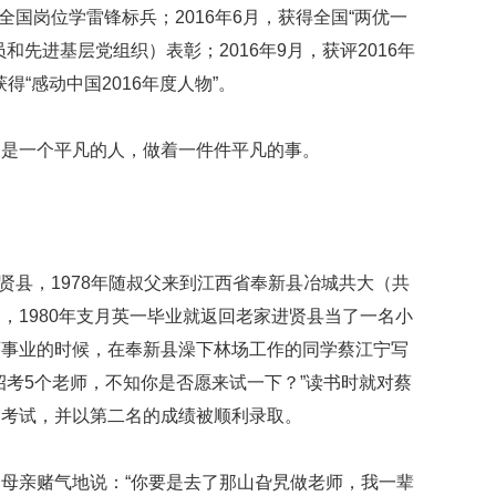
全国岗位学雷锋标兵；2016年6月，获得全国“两优一
和先进基层党组织）表彰；2016年9月，获评2016年
得“感动中国2016年度人物”。
只是一个平凡的人，做着一件件平凡的事。
进贤县，1978年随叔父来到江西省奉新县冶城共大（共
，1980年支月英一毕业就返回老家进贤县当了一名小
育事业的时候，在奉新县澡下林场工作的同学蔡江宁写
招考5个老师，不知你是否愿来试一下？”读书时就对蔡
了考试，并以第二名的成绩被顺利录取。
母亲赌气地说：“你要是去了那山旮旯做老师，我一辈