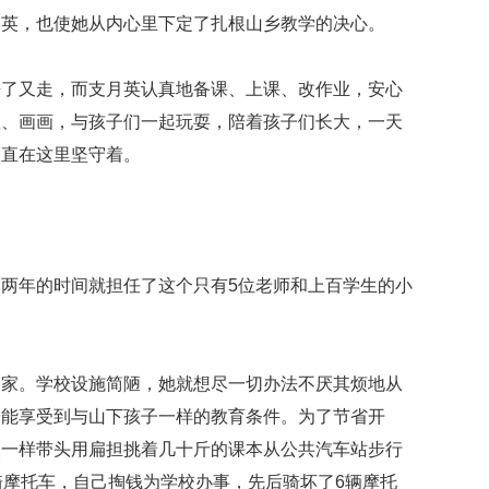
月英，也使她从内心里下定了扎根山乡教学的决心。
来了又走，而支月英认真地备课、上课、改作业，安心
歌、画画，与孩子们一起玩耍，陪着孩子们长大，一天
一直在这里坚守着。
两年的时间就担任了这个只有5位老师和上百学生的小
的家。学校设施简陋，她就想尽一切办法不厌其烦地从
子能享受到与山下孩子一样的教育条件。为了节省开
人一样带头用扁担挑着几十斤的课本从公共汽车站步行
骑摩托车，自己掏钱为学校办事，先后骑坏了6辆摩托