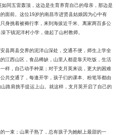
英如同五雷轰顶，这边是生育养育自己的母亲，那边是
的面前。这位19岁的南昌市进贤县姑娘因为心中有
，只身挑着被褥行李，来到海拔近千米、离家两百多公
县澡下镇泥洋村小学，做起了山村教师。
靖安县两县交界的泥洋山深处，交通不便，师生上学全
代的江西山区，食品稀缺，山里人都是靠天吃饭，生活
人一样，自己动手种菜；对于支月英来说，更大的困难
上公共交通了，每逢开学，孩子们的课本、粉笔等都由
的山路肩挑手提运上山。就这样，支月英开启了自己的
香的一束；山果子熟了，总有孩子为她献上最甜的一