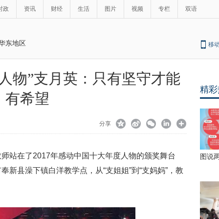
时政
资讯
财经
生活
图片
视频
专栏
双语
华东地区
移
年度人物”支月英：只有坚守才能
精彩
有希望
分享
教师站在了2017年感动中国十大年度人物的颁奖舞台
图说
奉新县澡下镇白洋教学点，从“支姐姐”到“支妈妈”，教