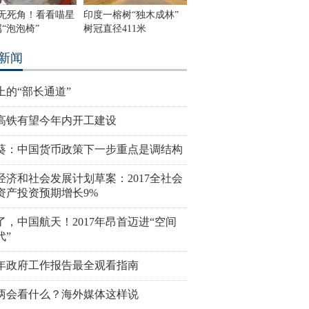
度无死角！看看喵星
印度一榕树“独木成林”
“泡泡椅”
树冠直径411米
新闻
上的“部长通道”
高铁有望今年内开工建设
葵：中国货币政策下一步重点是调结构
经济和社会发展计划草案：2017全社会
资产投资预期增长9%
了，中国航天！2017年昂首迈进“空间
代”
17年政府工作报告最全观看指南
两会看什么？海外媒体这样说