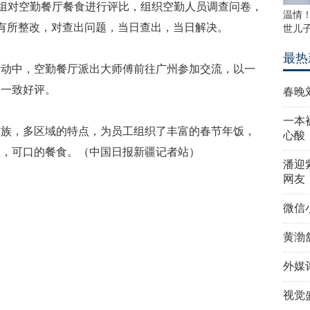
小组对空勤餐厅餐食进行评比，组织空勤人员调查问卷，
温情
有所整改，对查出问题，当日查出，当日解决。
世儿
最热
活动中，空勤餐厅派出大师傅前往广州参加交流，以一
的一致好评。
春晚
一本
民族，多区域的特点，为员工组织了丰富的春节年饭，
心酸
生，可口的餐食。（中国日报新疆记者站）
潘迎
网友
微信
黄渤
外媒
视觉