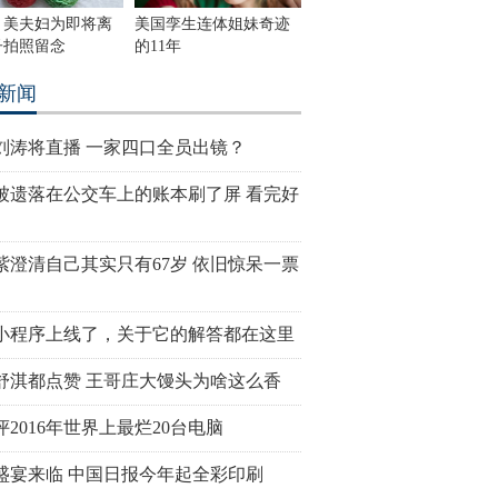
！美夫妇为即将离
美国孪生连体姐妹奇迹
子拍照留念
的11年
新闻
刘涛将直播 一家四口全员出镜？
被遗落在公交车上的账本刷了屏 看完好
紫澄清自己其实只有67岁 依旧惊呆一票
小程序上线了，关于它的解答都在这里
舒淇都点赞 王哥庄大馒头为啥这么香
评2016年世界上最烂20台电脑
盛宴来临 中国日报今年起全彩印刷