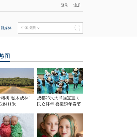
登录
注册
动新媒体
中国搜索
热图
榕树“独木成林”
成都23只大熊猫宝宝向
径411米
民众拜年 喜迎鸡年春节