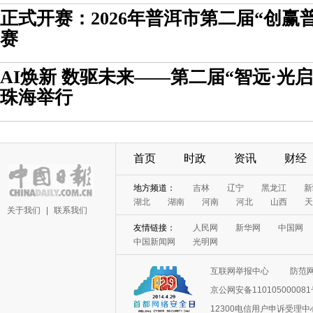
正式开赛：2026年普洱市第二届“创赢
赛
AI焕新 数驱未来——第二届“智远·光
珠海举行
首页
时政
资讯
财经
地方频道：
吉林
辽宁
黑龙江
新
湖北
湖南
河南
河北
山西
天
关于我们
|
联系我们
友情链接：
人民网
新华网
中国网
中国新闻网
光明网
互联网举报中心
防范
京公网安备11010500008
12300电信用户申诉受理中