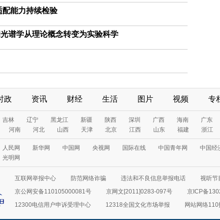
适配能力持续检验
洞光谱学从理论概念转变为实验科学
时政
资讯
财经
生活
图片
视频
专
吉林
辽宁
黑龙江
新疆
陕西
深圳
广西
海南
广东
河南
河北
山西
天津
北京
江西
山东
福建
浙江
人民网
新华网
中国网
央视网
国际在线
中国青年网
中国经
光明网
互联网举报中心
防范网络诈骗
违法和不良信息举报电话
视听节目
京公网安备110105000081号
京网文[2011]0283-097号
京ICP备130
12300电信用户申诉受理中心
12318全国文化市场举报
网站网络11