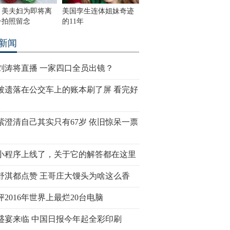
！美夫妇为即将离
美国孪生连体姐妹奇迹
子拍照留念
的11年
新闻
刘涛将直播 一家四口全员出镜？
被遗落在公交车上的账本刷了屏 看完好
紫澄清自己其实只有67岁 依旧惊呆一票
小程序上线了，关于它的解答都在这里
舒淇都点赞 王哥庄大馒头为啥这么香
评2016年世界上最烂20台电脑
盛宴来临 中国日报今年起全彩印刷