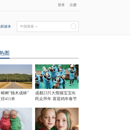
登录
注册
动新媒体
中国搜索
热图
榕树“独木成林”
成都23只大熊猫宝宝向
径411米
民众拜年 喜迎鸡年春节