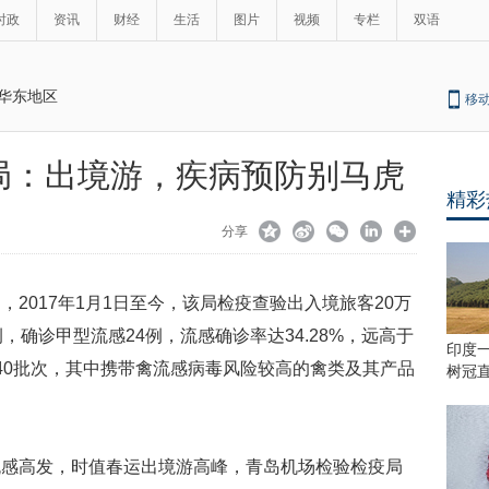
时政
资讯
财经
生活
图片
视频
专栏
双语
华东地区
移
局：出境游，疾病预防别马虎
精彩
分享
2017年1月1日至今，该局检疫查验出入境旅客20万
，确诊甲型流感24例，流感确诊率达34.28%，远高于
印度一
40批次，其中携带禽流感病毒风险较高的禽类及其产品
树冠直
流感高发，时值春运出境游高峰，青岛机场检验检疫局