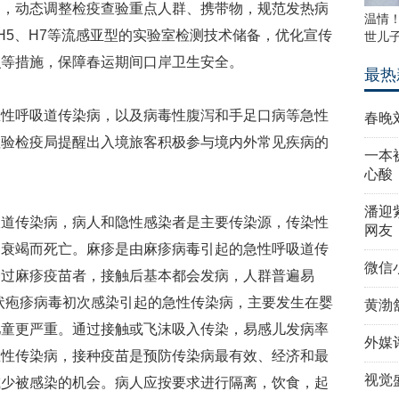
测，动态调整检疫查验重点人群、携带物，规范发热病
温情
H5、H7等流感亚型的实验室检测技术储备，优化宣传
世儿
识等措施，保障春运期间口岸卫生安全。
最热
急性呼吸道传染病，以及病毒性腹泻和手足口病等急性
春晚
检验检疫局提醒出入境旅客积极参与境内外常见疾病的
一本
。
心酸
潘迎
吸道传染病，病人和隐性感染者是主要传染源，传染性
网友
器衰竭而死亡。麻疹是由麻疹病毒引起的急性呼吸道传
微信
种过麻疹疫苗者，接触后基本都会发病，人群普遍易
状疱疹病毒初次感染引起的急性传染病，主要发生在婴
黄渤
儿童更严重。通过接触或飞沫吸入传染，易感儿发病率
外媒
急性传染病，接种疫苗是预防传染病最有效、经济和最
视觉
减少被感染的机会。病人应按要求进行隔离，饮食，起