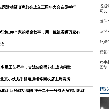
潘迎
家”主题活动暨滇商总会成立三周年大会在昆举行
网友
微信
黄渤
国征集100个家的餐桌故事，用一碗饭温暖万家心
外媒
越近
视觉
女生
突破多重工艺壁垒，古法柴窑雪花红成功问世
回复
访北京小伙儿手机电脑维修回收店主周赏涛
精彩
飞船返回舱成功着陆 神舟二十一号航天员乘组凯旋