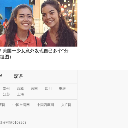
！美国一少女意外发现自己多个“分
（组图）
栏
双语
贵州
西藏
云南
四川
重庆
江苏
上海
济网
中国台湾网
中国西藏网
央广网
许可证0108263