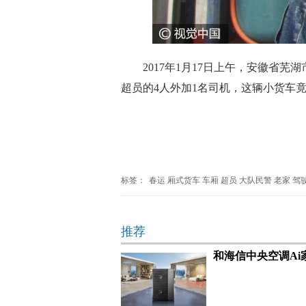
2017年1月17日上午，安徽省
超员的4人外加1名司机，这辆小货车
标签：
春运
厢式货车
车厢
超员
大队民警
老家
驾
推荐
和海信中央空调Ai