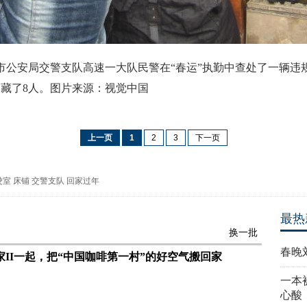
芜湖市公安局交警支队高速一大队民警在“春运”执勤中查处了一辆
竟藏了8人。图片来源：视觉中国
上一页
1
2
3
下一页
驶室
床铺
交警支队
回家过年
最热
换一批
春晚
家II一起，把“中国咖啡第一村”的好空气搬回家
一本
心酸