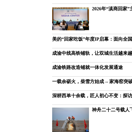
2026年“滇商回
美的“回家吃饭”年度IP启幕：面向全
成渝中线高铁铺轨，让双城生活越来
成渝铁路改造铺就一体化发展通途
一载余砺火，柴雪方始成 -- 家海窑
深耕西单十余载，匠人初心不变：探
神舟二十二号载人