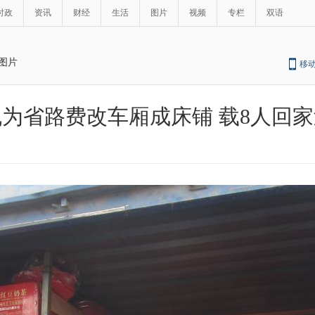
时政
资讯
财经
生活
图片
视频
专栏
双语
图片
移
为省路费改车厢成床铺 载8人回