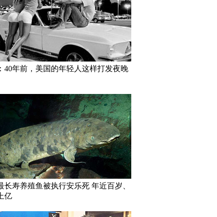
：40年前，美国的年轻人这样打发夜晚
最长寿养殖鱼被执行安乐死 年近百岁、
上亿