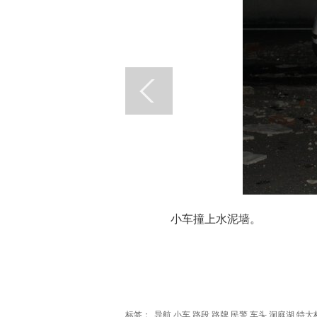
小车撞上水泥墙。
标签：
导航
小车
路段
路牌
民警
车头
洞庭湖
特大