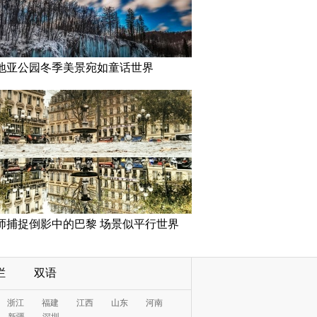
地亚公园冬季美景宛如童话世界
师捕捉倒影中的巴黎 场景似平行世界
栏
双语
浙江
福建
江西
山东
河南