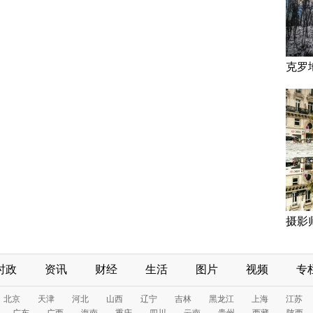
克罗
摄影
时政
资讯
财经
生活
图片
视频
专
北京
天津
河北
山西
辽宁
吉林
黑龙江
上海
江苏