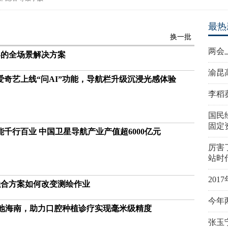
最热
换一批
两会
界的全场景解决方案
渝昆
奇艺上线“问AI”功能，导航栏升级沉浸光感体验
李稻
国民
固定
千行百业 中国卫星导航产业产值超6000亿元
厉害
站时
20
融合方案如何改变测绘作业
今年
落地海南，助力口腔种植诊疗实现毫米级精度
张玉