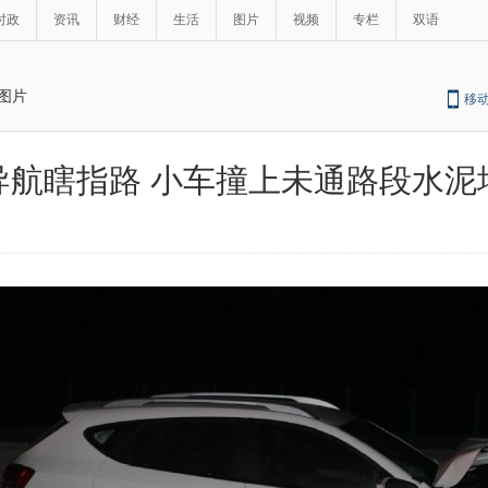
时政
资讯
财经
生活
图片
视频
专栏
双语
图片
移
导航瞎指路 小车撞上未通路段水泥