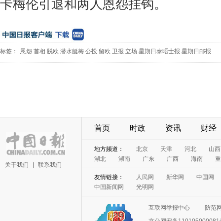
卡梅伦引退和两人恩怨挂钩。
标签：
恩怨
首相
脱欧
潜水艇梅
公投
留欧
卫报
立场
星期日泰晤士报
星期日邮报
首页
时政
资讯
财经
地方频道：
北京
天津
河北
山西
湖北
湖南
广东
广西
海南
重
关于我们
|
联系我们
友情链接：
人民网
新华网
中国网
中国新闻网
光明网
互联网举报中心
防范