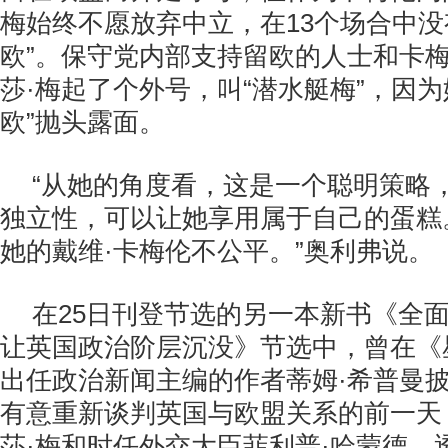
梅始终不愿放弃中立，在13个场合中没
欧”。保守党内部支持留欧的人士和卡
莎·梅起了个外号，叫“潜水艇梅”，因为
欧”抛头露面。
“从她的角度看，这是一个聪明策略
独立性，可以让她享用属于自己的蛋糕
她的戴维·卡梅伦不公平。”奥利弗说。
在25日刊登节选的另一本新书《全面
让英国政治阶层沉没》节选中，曾在《
出任政治新闻主编的作者蒂姆·希普曼
有意重新谈判英国与欧盟关系的前一天
莎·梅和时任外交大臣菲利普·哈蒙德，