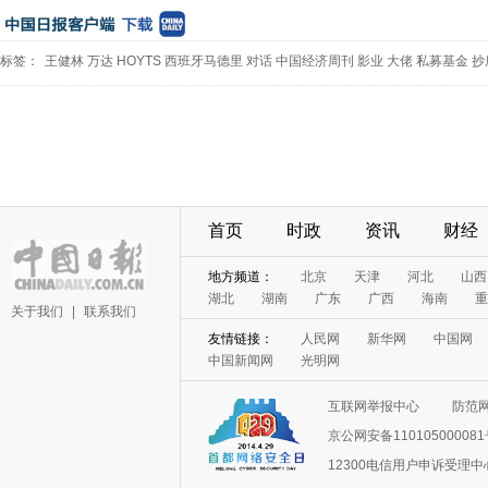
标签：
王健林
万达
HOYTS
西班牙马德里
对话
中国经济周刊
影业
大佬
私募基金
抄
首页
时政
资讯
财经
地方频道：
北京
天津
河北
山西
湖北
湖南
广东
广西
海南
重
关于我们
|
联系我们
友情链接：
人民网
新华网
中国网
中国新闻网
光明网
互联网举报中心
防范
京公网安备11010500008
12300电信用户申诉受理中