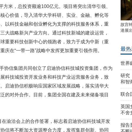
平方米，总投资额逾100亿元。项目将突出清华引领、
大核心价值，导入清华大学科研、实业、金融、孵化等
心、以科技金融和创业孵化为支撑的科技服务体系，重
故宫
港展
育三大战略新兴产业方向。通过科技新城的建设运营，
全球重要科技创新中心的领跑者，致力于成为中新（重
最热
重庆在“一带一路”战略中发挥更加重要引领作用。
世界
手协信集团共同创立了启迪协信科技城投资集团，作为
研究
开展科技城投资开发业务和科技产业运营服务业务，致
和智
商。启迪协信积极响应国家区域发展战略，落实清华大
联合
广泛的对外合作。目前，集团全国在建及未来储备项目
英国
不舍
在渝洽会上的合作签署，标志着启迪协信科技城开发
报告
迪协信将不断加大资源整合力度，发挥集群创新、协同
不断