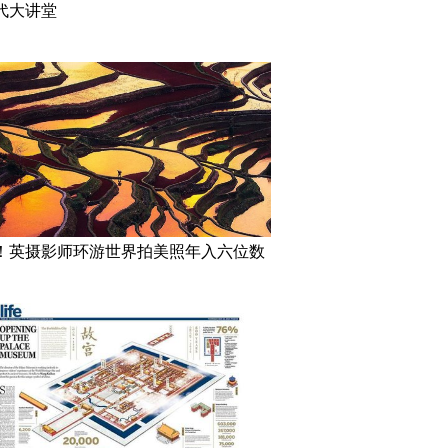
代大讲堂
！英摄影师环游世界拍美照年入六位数