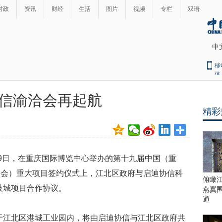
时政
资讯
财经
生活
图片
视频
专栏
双语
中
移
体
信渝洽会再起航
精彩
9日，在重庆国际博览中心举办的第十九届中国（重
洽会）重大项目签约仪式上，江北区政府与启迪协信科
俯瞰
技城项目合作协议。
燕翼
通
江北区港城工业园内，将由启迪协信与江北区政府共