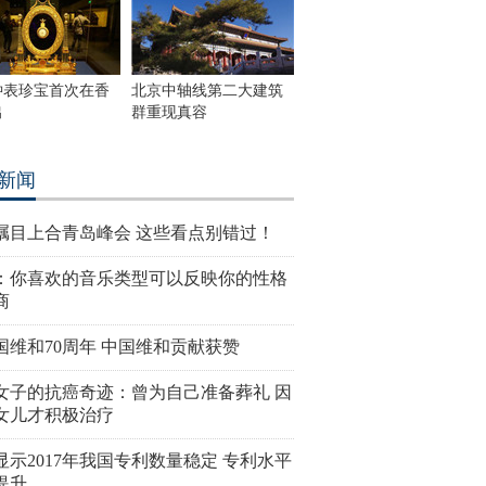
钟表珍宝首次在香
北京中轴线第二大建筑
出
群重现真容
新闻
瞩目上合青岛峰会 这些看点别错过！
：你喜欢的音乐类型可以反映你的性格
商
国维和70周年 中国维和贡献获赞
女子的抗癌奇迹：曾为自己准备葬礼 因
女儿才积极治疗
显示2017年我国专利数量稳定 专利水平
提升