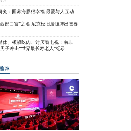
研究：圈养海豚很幸福 最爱与人互动
“西部白宫”之名 尼克松旧居挂牌出售要
亿
岁退休、顿顿吃肉、讨厌看电视：南非
4岁男子冲击“世界最长寿老人”纪录
推荐