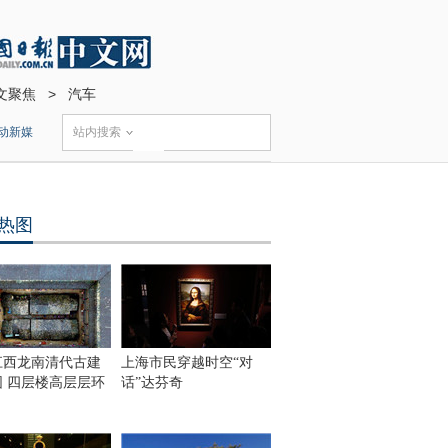
文聚焦
>
汽车
动新媒
站内搜索
热图
江西龙南清代古建
上海市民穿越时空“对
围 四层楼高层层环
话”达芬奇