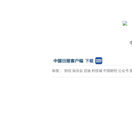
标签：
协信
渝洽会
启迪
科技城
中国财经
公众号