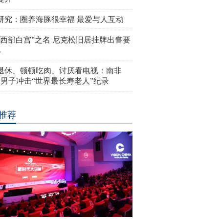
研究：圈养海豚很幸福 最爱与人互动
“西部白宫”之名 尼克松旧居挂牌出售要
亿
岁退休、顿顿吃肉、讨厌看电视：南非
4岁男子冲击“世界最长寿老人”纪录
推荐