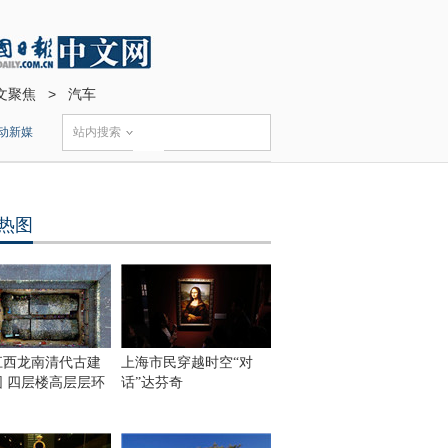
文聚焦
>
汽车
动新媒
站内搜索
热图
江西龙南清代古建
上海市民穿越时空“对
围 四层楼高层层环
话”达芬奇