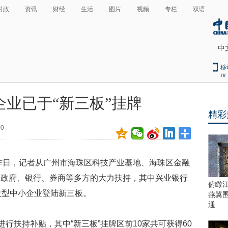
时政
资讯
财经
生活
图片
视频
专栏
双语
中
移
体
企业已于“新三板”挂牌
精彩
00
日，记者从广州市海珠区科技产业基地、海珠区金融
得政府、银行、券商等多方的大力扶持，其中兴业银行
俯瞰
技型中小企业登陆新三板。
燕翼
通
行扶持补贴，其中“新三板”挂牌区前10家共可获得60