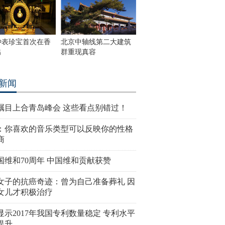
钟表珍宝首次在香
北京中轴线第二大建筑
出
群重现真容
新闻
瞩目上合青岛峰会 这些看点别错过！
：你喜欢的音乐类型可以反映你的性格
商
国维和70周年 中国维和贡献获赞
女子的抗癌奇迹：曾为自己准备葬礼 因
女儿才积极治疗
显示2017年我国专利数量稳定 专利水平
提升