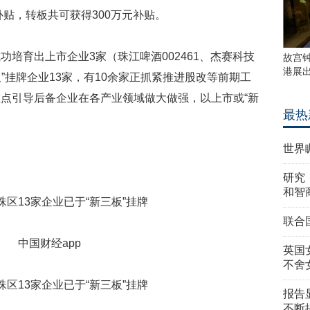
补贴，转板共可获得300万元补贴。
育出上市企业3家（珠江啤酒002461、杰赛科技
故宫
港展
新三板”挂牌企业13家，有10余家正抓紧推进股改等前期工
点引导后备企业在各产业领域做大做强，以上市或“新
最热
世界
研究
和智
联合
中国财经app
英国
不舍
报告
不断