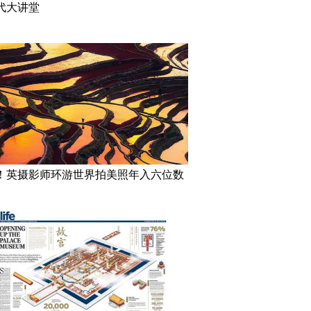
代大讲堂
！英摄影师环游世界拍美照年入六位数