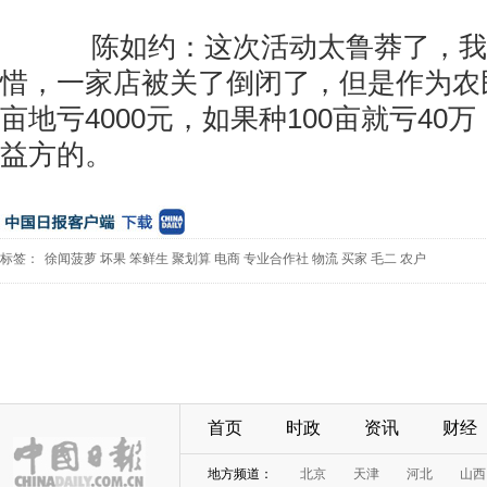
陈如约：这次活动太鲁莽了，我
惜，一家店被关了倒闭了，但是作为农
亩地亏4000元，如果种100亩就亏40
益方的。
标签：
徐闻菠萝
坏果
笨鲜生
聚划算
电商
专业合作社
物流
买家
毛二
农户
首页
时政
资讯
财经
地方频道：
北京
天津
河北
山西