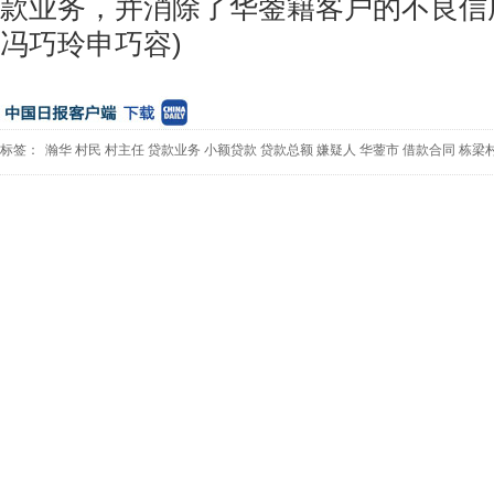
款业务，并消除了华蓥籍客户的不良信
冯巧玲申巧容)
标签：
瀚华
村民
村主任
贷款业务
小额贷款
贷款总额
嫌疑人
华蓥市
借款合同
栋梁