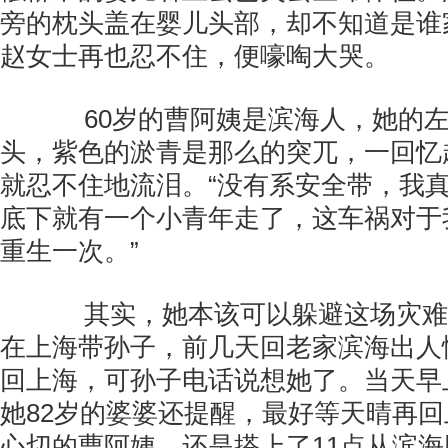
旁的枕头盖在婴儿头部，却不知道是谁
赵女士再也忍不住，便嚎啕大哭。
60岁的曹阿姨是滨海人，她的左
头，紫色的淤青是那么的突兀，一回忆
就忍不住地流泪。“没有系安全带，我
底下就有一个小青年走了，这车祸对于
重生一次。”
其实，她本该可以躲避这场灾难
在上海带孙子，前几天回老家滨海出人
回上海，可孙子电话说想她了。当天早
她82岁的婆婆还提醒，最好等天晴再
心切的曹阿姨，还是搭上了11点从滨