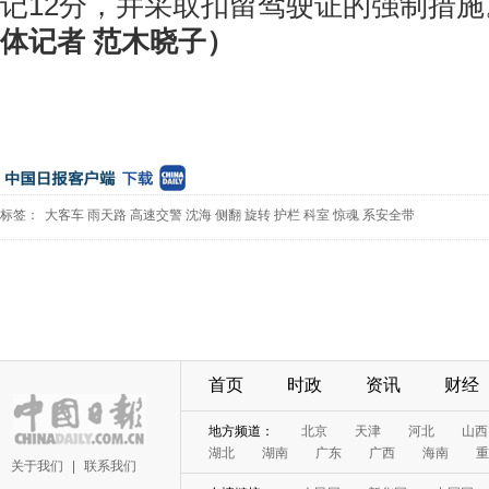
记12分，并采取扣留驾驶证的强制措施
体记者 范木晓子）
标签：
大客车
雨天路
高速交警
沈海
侧翻
旋转
护栏
科室
惊魂
系安全带
首页
时政
资讯
财经
地方频道：
北京
天津
河北
山西
湖北
湖南
广东
广西
海南
重
关于我们
|
联系我们