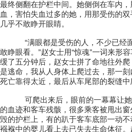
最终侧翻在护栏中间。她侧倒在车内，
血，害怕失血过多的她，用那受伤的双
几乎不敢睁开眼睛。
“满眼都是受伤的人，不少已经面
敢睁眼看。”赵女士用“惊魂”一词来形
缓了五分钟后，赵女士拼了命地往外爬
是逃命，我从人身体上爬过去，那一刻
死亡靠得太近，最后从车尾部的裂缝中
可爬出来后，眼前的一幕幕让她
的血迹和客车残骸，很多乘客被甩出窗
毁的护栏上，有的趴于客车底部一动不
襁褓中的婴儿看上去已失去生命体征。