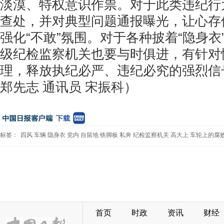
淡漠、特权意识作祟。对于此类违纪行
查处，并对典型问题通报曝光，让心存
强化“不敢”氛围。对于各种披着“隐身衣
级纪检监察机关也要与时俱进，有针对
理，释放执纪必严、违纪必究的强烈信
郑先志 通讯员 宋振科）
标签：
四风
车辆
隐身衣
党内
自留地
铁脚板
私奔
纪检监察机关
高大上
车轮上的腐
首页
时政
资讯
财经