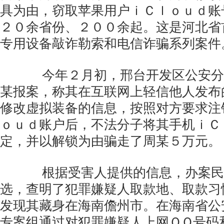
具为由，窃取苹果用户ｉＣｌｏｕｄ账
２０余省份、２００余起。这是河北省
专用设备敲诈勒索和电信诈骗系列案件
今年２月初，邢台开发区公安分
某报案，称其在互联网上轻信他人发布
修改虚拟装备的信息，按照对方要求注
ｏｕｄ账户后，不法分子将其手机ｉＣ
定，并以解锁为由骗走了周某５万元。
根据受害人提供的信息，办案民
选，查明了犯罪嫌疑人取款地、取款习
发现其藏身在海南儋州市。在海南省公
专案组通过对犯罪嫌疑人上网ＱＱ号码