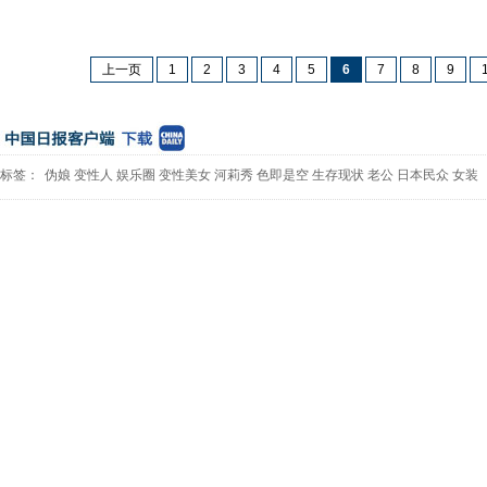
上一页
1
2
3
4
5
6
7
8
9
标签：
伪娘
变性人
娱乐圈
变性美女
河莉秀
色即是空
生存现状
老公
日本民众
女装