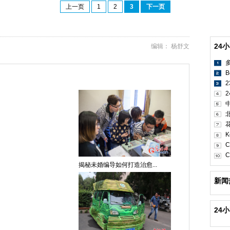
上一页
1
2
3
下一页
24
编辑： 杨舒文
B
2
K
C
C
揭秘未婚编导如何打造治愈...
新闻
24