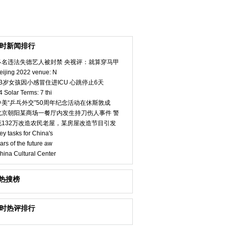
小时新闻排行
多名违法失德艺人被封禁 央视评：就算穿马甲
eijing 2022 venue: N
23岁女孩因小感冒住进ICU 心跳停止6天
4 Solar Terms: 7 thi
中美“乒乓外交”50周年纪念活动在休斯敦成
北京朝阳某商场一餐厅内发生持刀伤人事件 警
花132万改造农民老屋，某房屋改造节目引发
ey tasks for China's
ars of the future aw
hina Cultural Center
热搜榜
小时热评排行