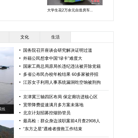
大学生花2万余元自造房车...
文化
生活
国务院召开座谈会研究解决证明过滥
外籍公民想拿中国“绿卡”难度大
国家工商总局原局长违纪违法被开除党籍
多省公布民办校年检结果 60多家被停招
江苏女子利用人事系统漏洞吃空饷被刑拘
京津冀三轴四区布局 保定廊坊进核心区
宽带降费提速满月多方案未落地
戒线
北京计划招募控烟协管员
最高检：群众身边渎职案前4月查2908人
“东方之星”遇难者搜救工作结束