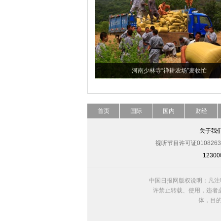
河南少林寺“禅耕农场”麦收忙
首页
国际
国内
财经
关于我
视听节目许可证0108263
123
中国日报网版权说明：凡注
许禁止转载、使用，违者必
体，目