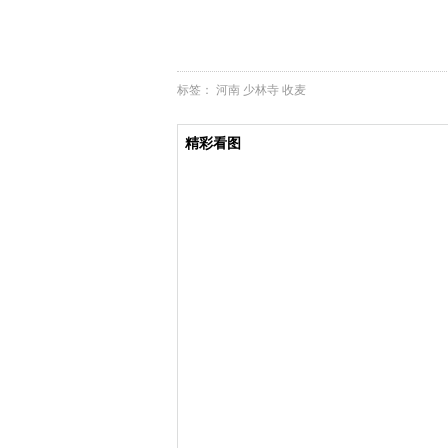
标签：
河南
少林寺
收麦
精彩看图