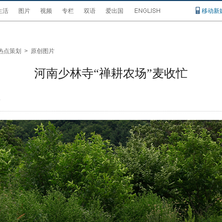
生活
图片
视频
专栏
双语
爱出国
移动新
热点策划
>
原创图片
河南少林寺“禅耕农场”麦收忙
4