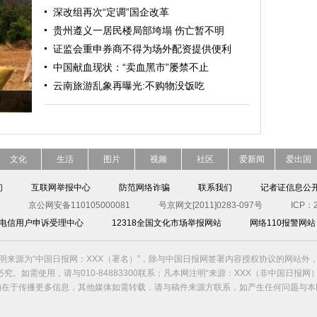
深改组再次“定调”国企改革
贵州遵义一居民楼局部垮塌 伤亡暂不明
证监会重申券商不得为场外配资提供便利
中国献血现状：“卖血黑市”屡禁不止
云南旅游乱象再曝光:不购物没饭吃
文化
生活
图片
视频
社区
爱新闻
爱出国
们
互联网举报中心
防范网络诈骗
联系我们
记者证信息公
京公网安备110105000081
号京网文[2011]0283-097号
ICP：2
00电信用户申诉受理中心
12318全国文化市场举报网站
网络110报警网站
明来源为“中国日报网：XXX（署名）”，除与中国日报网签署内容授权协议的网站外
究。如需使用，请与010-84883300联系；凡本网注明“来源：XXX（非中国日报网
的在于传播更多信息，其他媒体如需转载，请与稿件来源方联系，如产生任何问题与本