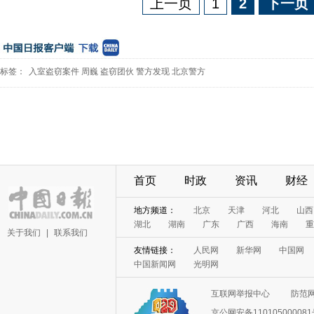
上一页
1
2
下一页
标签：
入室盗窃案件
周巍
盗窃团伙
警方发现
北京警方
首页
时政
资讯
财经
地方频道：
北京
天津
河北
山西
湖北
湖南
广东
广西
海南
重
关于我们
|
联系我们
友情链接：
人民网
新华网
中国网
中国新闻网
光明网
互联网举报中心
防范
京公网安备11010500008