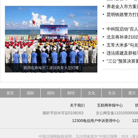
养老金入市方案
昆明铁路警方打
中科院启动“百
北京将补录21
五常大米多“勾兑
违法搭建及群租
“三公”预算决
我国在南海开工建设两座大型灯塔
首页
国际
国内
财经
文化
生活
图片
关于我们
互联网举报中心
视听节目许可证0108263
京公网安备11010500008
12300电信用户申诉受理中心
1
中国日报网版权说明：凡注明来源为“中国日报网：XXX（