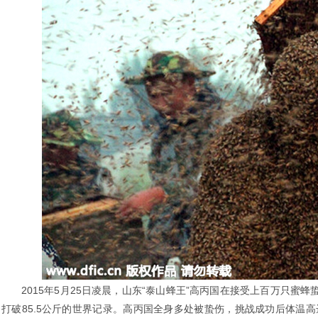
2015年5月25日凌晨，山东“泰山蜂王”高丙国在接受上百万只蜜蜂
打破85.5公斤的世界记录。高丙国全身多处被蛰伤，挑战成功后体温