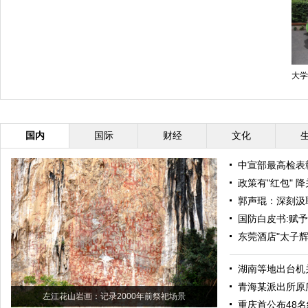
大学
国内
国际
财经
文化
中宣部最高检表
政策有"红包" 
郭声琨：深刻汲
国防白皮书:赋
东莞酒店"太子辉
湖南等地出台机
青海某派出所原
左江花山岩画：记录2000年前祭祀场景
重庆首公布48