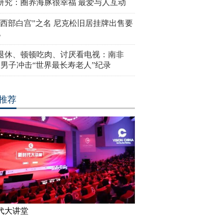
研究：圈养海豚很幸福 最爱与人互动
“西部白宫”之名 尼克松旧居挂牌出售要
亿
岁退休、顿顿吃肉、讨厌看电视：南非
4岁男子冲击“世界最长寿老人”纪录
推荐
代大讲堂