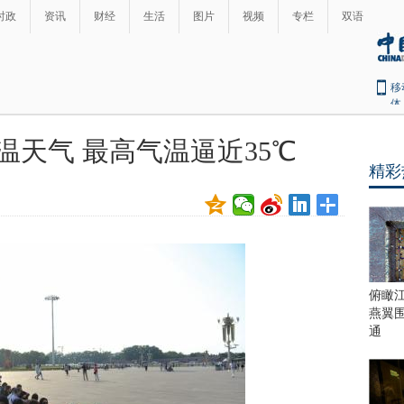
时政
资讯
财经
生活
图片
视频
专栏
双语
移
体
温天气 最高气温逼近35℃
精彩
俯瞰
燕翼
通