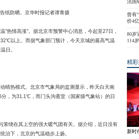
法国
告纸防晒。京华时报记者谭青摄
曾有
价4
温“热情高涨”。据北京市预警中心消息，今起至27日，
80
32℃以上。而据气象部门预计，今天京城的最高气温
11
高温日。
精彩
启动晴热模式。北京市气象局的监测显示，昨天白天南
6分，为31.1℃，而门头沟斋堂（国家级气象站）的日
”与萦绕在其上空的强大暖气团有关。据介绍，近日没有
新时
期统治下，北京的气温稳步上扬。