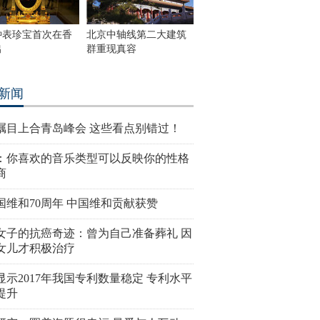
钟表珍宝首次在香
北京中轴线第二大建筑
出
群重现真容
新闻
瞩目上合青岛峰会 这些看点别错过！
：你喜欢的音乐类型可以反映你的性格
商
国维和70周年 中国维和贡献获赞
女子的抗癌奇迹：曾为自己准备葬礼 因
女儿才积极治疗
显示2017年我国专利数量稳定 专利水平
提升