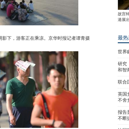
故宫
港展
最热
阴影下，游客正在乘凉。京华时报记者谭青摄
世界
研究
和智
联合
英国
不舍
报告
不断