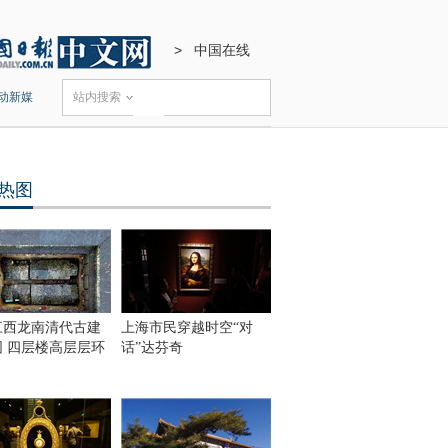
>
中国在线
动新媒
站内搜索
热图
江西龙南清代古建
上海市民穿越时空“对
围 四层楼高层层环
话”达芬奇