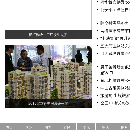
清华首次接受农
公安部：驾照自
除乡村黑恶势力
网络擅播综艺节
浙江温岭一工厂发生火灾
“非法集资”再升级
五大商业网站关
《西藏发展道路
男子苦蹲墙角数
蹭WIFI
多地扎堆调整公
中国古宅美网站
旅游局:出境旅
全国19地试点教
2015北京春季房展会开展
首页
国际
国内
财经
文化
生活
图片