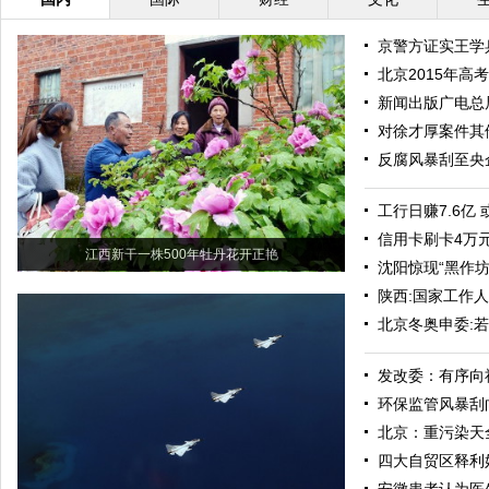
京警方证实王学
北京2015年
新闻出版广电总
对徐才厚案件其
反腐风暴刮至央
工行日赚7.6亿
信用卡刷卡4万
江西新干一株500年牡丹花开正艳
沈阳惊现“黑作
陕西:国家工作
北京冬奥申委:
发改委：有序向
环保监管风暴刮
北京：重污染天
四大自贸区释利