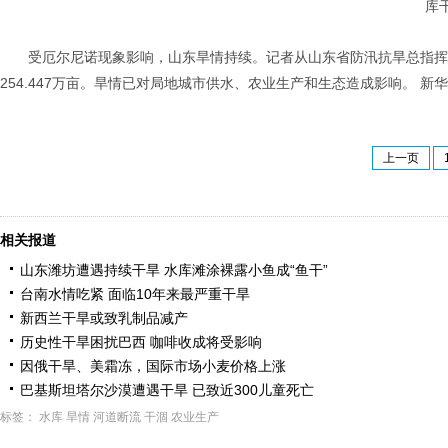
库干
受厄尔尼诺现象影响，山东旱情持续。记者从山东省防汛抗旱总指挥部
254.447万亩。旱情已对局地城市供水、农业生产和生态造成影响。 新
上一页
相关报道
山东潍坊遭遇持续干旱 水库滩涂裸露小鱼成“鱼干”
台南水情吃紧 面临10年来最严重干旱
新西兰干旱或致乳制品减产
历史性干旱困扰巴西 咖啡收成将受影响
因俄干旱、美霜冻，国际市场小麦价格上涨
巴基斯坦塔尔沙漠遭遇干旱 已致近300儿童死亡
标签：
水库
旱情
河道断流
干涸
农业生产