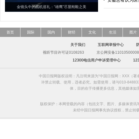
安徽患者认为医
金镜头中的战机巡礼：“雄鹰”尽显刚毅之美
首页
国际
国内
财经
文化
生活
图片
关于我们
互联网举报中心
视听节目许可证0108263
京公网安备11010500008
12300电信用户申诉受理中心
1
中国日报网版权说明：凡注明来源为“中国日报网：XXX（
许禁止转载、使用，违者必究。如需使用，请与010-8488
体，目的在于传播更多信息，其他媒体如
版权保护：本网登载的内容（包括文字、图片、多媒体资讯
未经中国日报网事先协议授权，禁止转载使用。给