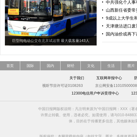
中共强化个人事
山西新任省委常
9成以上大学生
天津塘沽进口废
国内油价或再下调
巨型纯电动公交在北京试运营 最大载客量143人
首页
国际
国内
财经
文化
生活
图片
关于我们
互联网举报中心
视听节目许可证0108263
京公网安备11010500008
12300电信用户申诉受理中心
1
中国日报网版权说明：凡注明来源为“中国日报网：XXX（
许禁止转载、使用，违者必究。如需使用，请与010-8488
体，目的在于传播更多信息，其他媒体如
版权保护：本网登载的内容（包括文字、图片、多媒体资讯