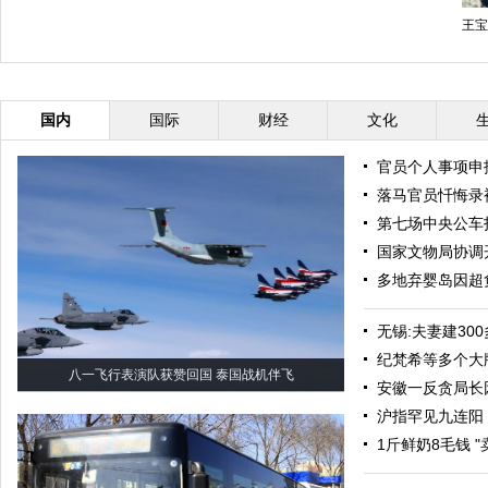
王宝
国内
国际
财经
文化
官员个人事项申
落马官员忏悔录
第七场中央公车
国家文物局协调
多地弃婴岛因超
无锡:夫妻建30
纪梵希等多个大
八一飞行表演队获赞回国 泰国战机伴飞
安徽一反贪局长
沪指罕见九连阳
1斤鲜奶8毛钱 