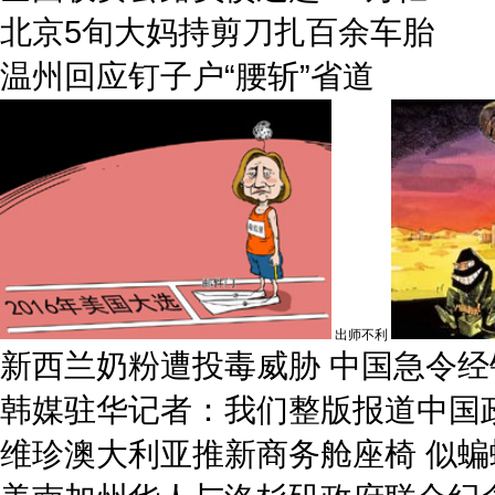
北京5旬大妈持剪刀扎百余车胎
温州回应钉子户“腰斩”省道
出师不利
新西兰奶粉遭投毒威胁 中国急令
韩媒驻华记者：我们整版报道中国
维珍澳大利亚推新商务舱座椅 似蝙