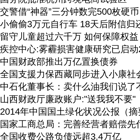
交警借“神器”三分钟数完500枚硬币
小偷偷3万元自行车 18天后附信归
留守儿童超过六千万 如何保障权益
疾控中心:雾霾损害健康研究已启动
中国财政部推出万亿置换债券
全国支援力保西藏同步进入小康社
中石化董事长：卖什么油我们说了
山西财政厅廉政账户:"送我我不要"
2014年中国国土绿化状况公报（摘
国家工商总局：完善经营者赔偿先
全国收费公路负债远超3.4万亿