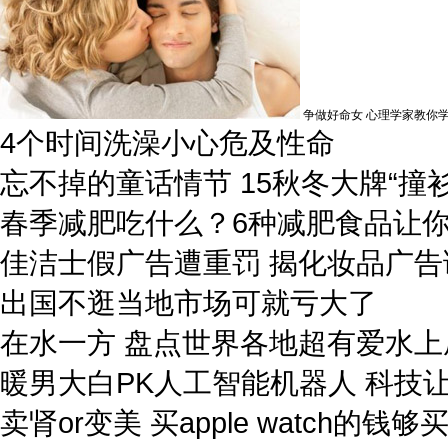
争做好命女 心理学家教你
4个时间洗澡小心危及性命
忘不掉的童话情节 15秋冬大牌“撞
春季减肥吃什么？6种减肥食品让
佳洁士假广告遭重罚 揭化妆品广告
出国不逛当地市场可就亏大了
在水一方 盘点世界各地超有爱水上
暖男大白PK人工智能机器人 科技
卖肾or变美 买apple watch的钱