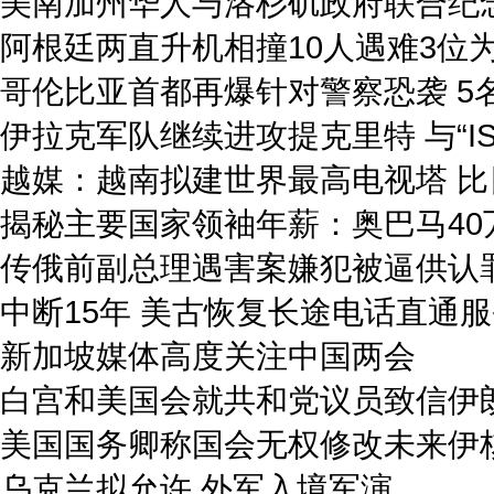
美南加州华人与洛杉矶政府联合纪念
阿根廷两直升机相撞10人遇难3位
哥伦比亚首都再爆针对警察恐袭 5
伊拉克军队继续进攻提克里特 与“I
越媒：越南拟建世界最高电视塔 比
揭秘主要国家领袖年薪：奥巴马40
传俄前副总理遇害案嫌犯被逼供认罪
中断15年 美古恢复长途电话直通
新加坡媒体高度关注中国两会
白宫和美国会就共和党议员致信伊
美国国务卿称国会无权修改未来伊
乌克兰拟允许 外军入境军演