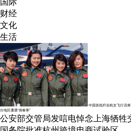
国际
财经
文化
生活
中国首批歼击机女飞行员将驾
分地区遭遇“倒春寒”
公安部交管局发唁电悼念上海牺牲
国务院批准杭州跨境电商试验区