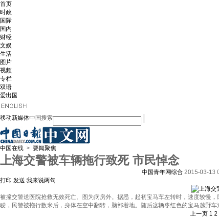
首页
时政
国际
国内
财经
文娱
生活
图片
视频
专栏
双语
爱出国
移动新媒体
中国搜索
中国在线
>
要闻聚焦
上海交警被车辆拖行致死 市民悼念
中国青年网综合
2015-03-13 
打印
发送
我来说两句
被撞交警送医院抢救无效死亡。图为病房外。据悉，起初宝马车左转时，速度较慢，
驶，民警被拖行数米后，身体在空中翻转，脑部着地。随后这辆枣红色的宝马越野车
上一页
1
2