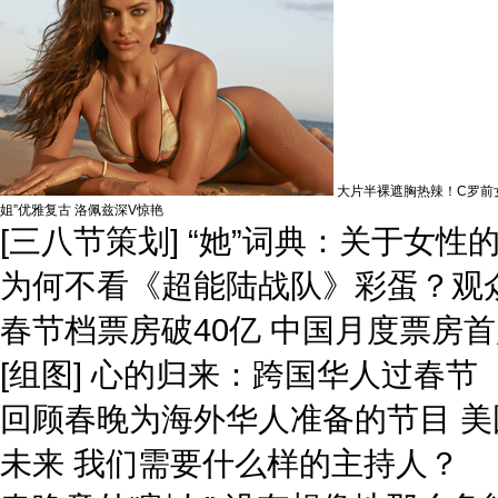
大片半裸遮胸热辣！C罗前
姐”优雅复古 洛佩兹深V惊艳
[三八节策划] “她”词典：关于女性
为何不看《超能陆战队》彩蛋？观
春节档票房破40亿 中国月度票房
[组图] 心的归来：跨国华人过春节
回顾春晚为海外华人准备的节目 
未来 我们需要什么样的主持人？