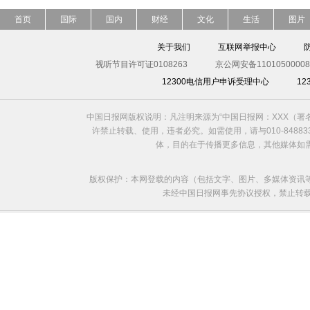
首页
国际
国内
财经
文化
生活
图片
关于我们
互联网举报中心
视听节目许可证0108263
京公网安备11010500008
12300电信用户申诉受理中心
1
中国日报网版权说明：凡注明来源为“中国日报网：XXX（
许禁止转载、使用，违者必究。如需使用，请与010-8488
体，目的在于传播更多信息，其他媒体如
版权保护：本网登载的内容（包括文字、图片、多媒体资讯
未经中国日报网事先协议授权，禁止转载使用。给