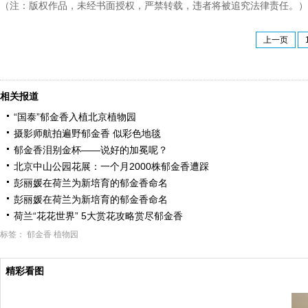
（注：版权作品，未经书面授权，严禁转载，违者将被追究法律责任。）
上一页
相关报道
“国泰”郁金香入植北京植物园
摄影师航拍遍野郁金香 似彩色地毯
郁金香泪别金杯——说好的加冕呢？
北京中山公园花展：一个月2000株郁金香遭踩
彭丽媛在荷兰为新培育的郁金香命名
彭丽媛在荷兰为新培育的郁金香命名
荷兰“花花世界” 5大赏花攻略赏尽郁金香
标签：
郁金香
植物园
精彩看图