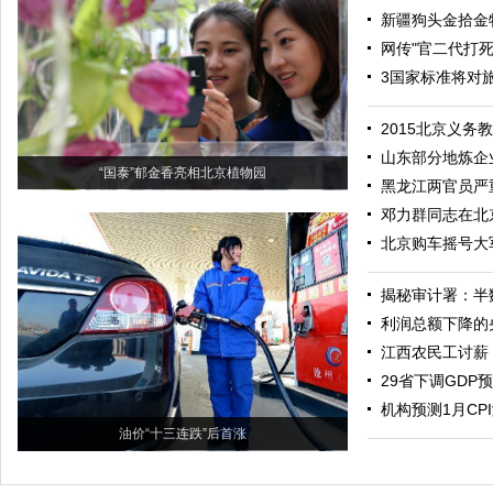
新疆狗头金拾金
网传"官二代打死
3国家标准将对
2015北京义务
山东部分地炼企
“国泰”郁金香亮相北京植物园
黑龙江两官员严
邓力群同志在北
北京购车摇号大
揭秘审计署：半
利润总额下降的
江西农民工讨薪
29省下调GDP
机构预测1月CPI
油价“十三连跌”后首涨