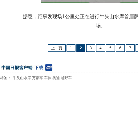
据悉，距事发现场1公里处正在进行牛头山水库首届萨
场。
上一页
1
2
3
4
5
6
7
标签：
牛头山水库
万豪车
车体
奥迪
越野车