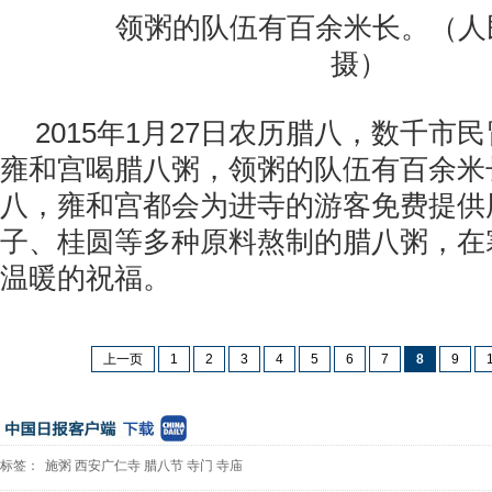
领粥的队伍有百余米长。（人民
摄）
2015年1月27日农历腊八，数千市
雍和宫喝腊八粥，领粥的队伍有百余米
八，雍和宫都会为进寺的游客免费提供
子、桂圆等多种原料熬制的腊八粥，在
温暖的祝福。
上一页
1
2
3
4
5
6
7
8
9
标签：
施粥
西安广仁寺
腊八节
寺门
寺庙