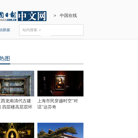
>
中国在线
动新媒
站内搜索
热图
江西龙南清代古建
上海市民穿越时空“对
围 四层楼高层层环
话”达芬奇