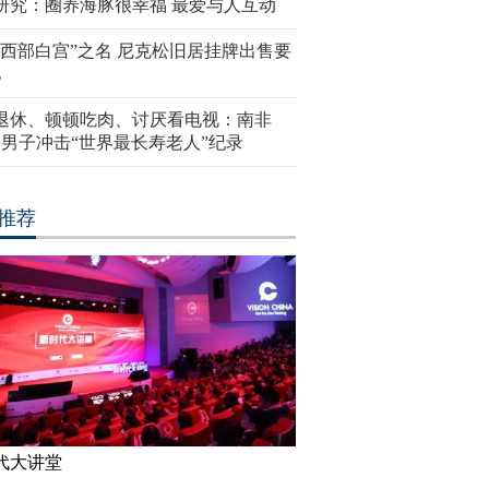
研究：圈养海豚很幸福 最爱与人互动
“西部白宫”之名 尼克松旧居挂牌出售要
亿
岁退休、顿顿吃肉、讨厌看电视：南非
4岁男子冲击“世界最长寿老人”纪录
推荐
代大讲堂