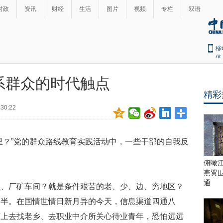
时政
资讯
财经
生活
图片
视频
专栏
双语
移
体
系群众的时代触点
精彩
:30:22
？”党的群众路线教育实践活动中，一些干部的自我反
俯瞰
燕翼
通
厂矿车间？就是条件艰苦的老、少、边、穷地区？
一半。在国情世情日新月异的今天，信息渠道四通八
埂上去找老乡、去职业中介所关心待业青年，恐怕远远