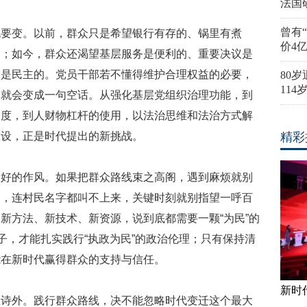
法国
曾有
变。以前，群众只是希望银行有存的、锅里有煮
价4
的；如今，群众还渴望基层服务是便利的、重要决议是
制是民主的。党员干部若不懂得维护合理权益的必要，
80
11
众就会变成一句空话。从强化基层党组织治理功能，到
制度，到人财物杠杆的使用，以法治思维和法治方式解
建设，正是时代提出的新挑战。
精彩
的作风。如果把群众路线束之高阁，遇到麻烦就别
门，连村民名字都叫不上来，关键时刻就别指望一呼百
新方法、新技术、新资源，说到底都需要一颗“为民”的
子，才能扎实践行“执政为民”的政治伦理；只有保持清
能在新时代赢得群众的支持与信任。
新时
外。践行群众路线，决不能忽略时代变迁这个最大