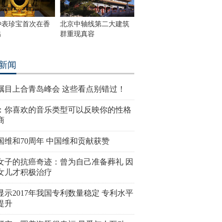
钟表珍宝首次在香
北京中轴线第二大建筑
出
群重现真容
新闻
瞩目上合青岛峰会 这些看点别错过！
：你喜欢的音乐类型可以反映你的性格
商
国维和70周年 中国维和贡献获赞
女子的抗癌奇迹：曾为自己准备葬礼 因
女儿才积极治疗
显示2017年我国专利数量稳定 专利水平
提升