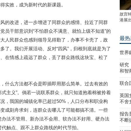
取得实效，成为新时代的新课题。
故宫
港展
的改进，进一步增进了同群众的感情、拉近了同群
党员干部意识到“不怕群众不满意、就怕上级不知道”的
最热
广大人民群众也感到领导见得勤了，办事不卡壳了，政
多了。我们开展活动、反对“四风”，归根到底就是为了
世界
众、在情感上疏远了群众，丢了群众路线这块宝、松了
研究
和智
联合
什么方法都不会是即插即用那么简单。过去有效的
形式主义”。倘若一说联系群众，就只知道抱着棉被拎着
英国
况，我国的城镇化率已超过50%，人口分布和职业构
不舍
统变成刻舟求剑，连群众去哪儿了可能都搞不清。一些
报告
老办法不管用、新办法不会用、软办法不好用、硬办法
不断
时代触点、跟不上群众路线的时代节拍。