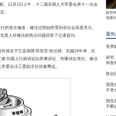
权。11月1日上午，十二届全国人大常委会第十一次会
决定。
故宫
港展
行的首次修改，修法过程始终受到全社会高度关注。
最热
门负责人对修法的热点问题回答了记者提问。
世界
就在于它是保障‘民告官’的法律。实施24年来，社
研究
三难’问题上行政诉讼比民事诉讼、刑事诉讼突出。修法
和智
大常委会法工委副主任信春鹰说。
联合
英国
不舍
报告
不断