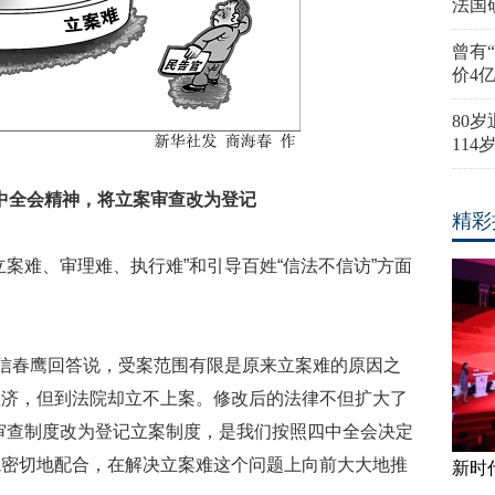
法国
曾有
价4
80
11
中全会精神，将立案审查改为登记
精彩
难、审理难、执行难”和引导百姓“信法不信访”方面
信春鹰回答说，受案范围有限是原来立案难的原因之
救济，但到法院却立不上案。修改后的法律不但扩大了
审查制度改为登记立案制度，是我们按照四中全会决定
院密切地配合，在解决立案难这个问题上向前大大地推
新时