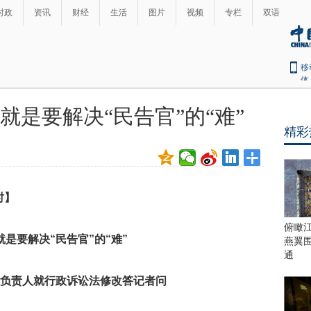
时政
资讯
财经
生活
图片
视频
专栏
双语
移
体
就是要解决“民告官”的“难”
精彩
时】
俯瞰
就是要解决“民告官”的“难”
燕翼
通
负责人就行政诉讼法修改答记者问