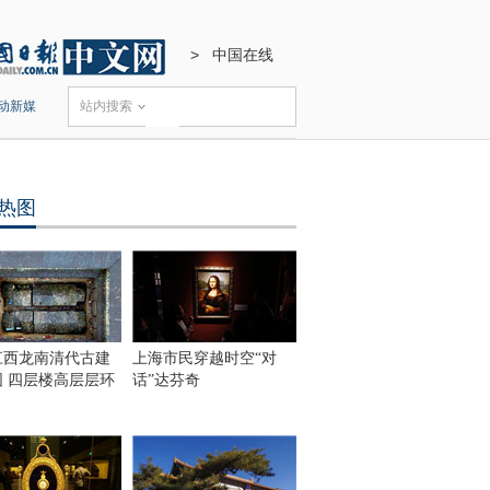
>
中国在线
动新媒
站内搜索
热图
江西龙南清代古建
上海市民穿越时空“对
围 四层楼高层层环
话”达芬奇