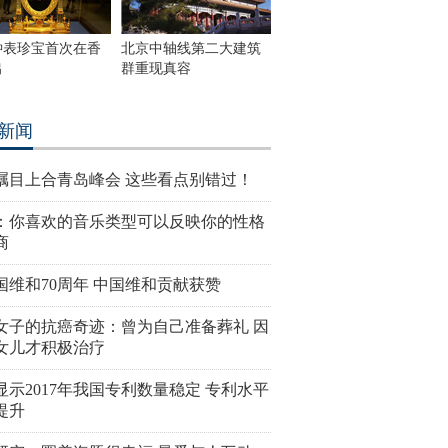
钟表珍宝首次在香
北京中轴线第二大建筑
出
群重现真容
新闻
瞩目上合青岛峰会 这些看点别错过！
：你喜欢的音乐类型可以反映你的性格
商
国维和70周年 中国维和贡献获赞
女子的抗癌奇迹：曾为自己准备葬礼 因
女儿才积极治疗
显示2017年我国专利数量稳定 专利水平
提升