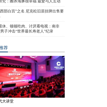
研究：圈养海豚很幸福 最爱与人互动
“西部白宫”之名 尼克松旧居挂牌出售要
亿
岁退休、顿顿吃肉、讨厌看电视：南非
4岁男子冲击“世界最长寿老人”纪录
推荐
代大讲堂