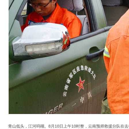
青山低头，江河呜咽。8月10日上午10时整，云南预师救援分队