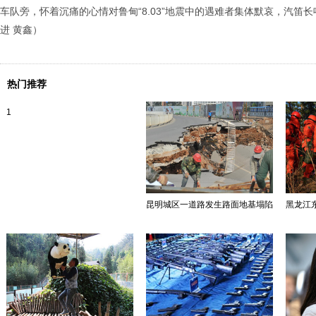
车队旁，怀着沉痛的心情对鲁甸“8.03”地震中的遇难者集体默哀，汽笛
进 黄鑫）
热门推荐
1
昆明城区一道路发生路面地基塌陷
黑龙江