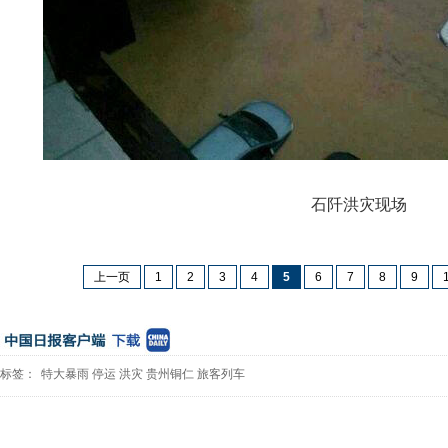
石阡洪灾现场
上一页
1
2
3
4
5
6
7
8
9
标签：
特大暴雨
停运
洪灾
贵州铜仁
旅客列车