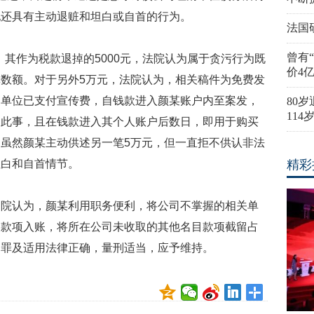
她还具有主动退赃和坦白或自首的行为。
法国
曾有
，其作为税款退掉的5000元，法院认为属于贪污行为既
价4
数额。对于另外5万元，法院认为，相关稿件为免费发
家单位已支付宣传费，自钱款进入颜某账户内至案发，
80
11
过此事，且在钱款进入其个人账户后数日，即用于购买
虽然颜某主动供述另一笔5万元，但一直拒不供认非法
坦白和自首情节。
精彩
中院认为，颜某利用职务便利，将公司不掌握的相关单
的款项入账，将所在公司未收取的其他名目款项截留占
定罪及适用法律正确，量刑适当，应予维持。