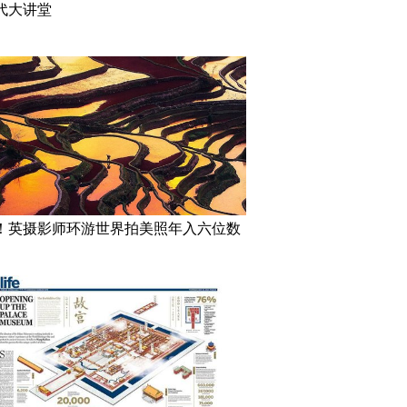
代大讲堂
！英摄影师环游世界拍美照年入六位数