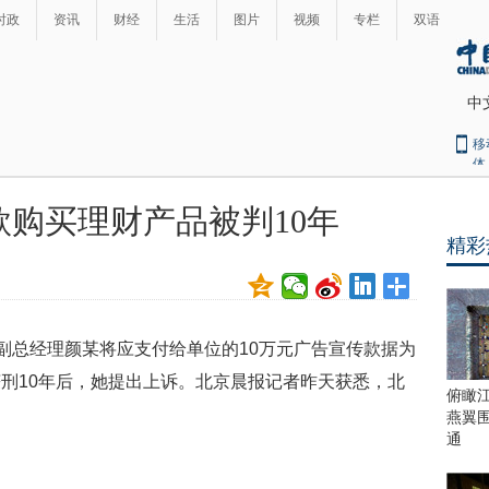
时政
资讯
财经
生活
图片
视频
专栏
双语
中
移
体
购买理财产品被判10年
精彩
司副总经理颜某将应支付给单位的10万元广告宣传款据为
刑10年后，她提出上诉。北京晨报记者昨天获悉，北
俯瞰
燕翼
通