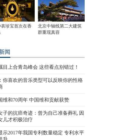
钟表珍宝首次在香
北京中轴线第二大建筑
出
群重现真容
新闻
瞩目上合青岛峰会 这些看点别错过！
：你喜欢的音乐类型可以反映你的性格
商
国维和70周年 中国维和贡献获赞
女子的抗癌奇迹：曾为自己准备葬礼 因
女儿才积极治疗
显示2017年我国专利数量稳定 专利水平
提升