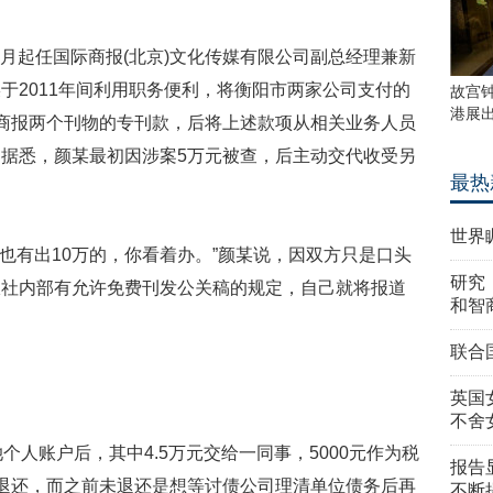
年1月起任国际商报(北京)文化传媒有限公司副总经理兼新
于2011年间利用职务便利，将衡阳市两家公司支付的
故宫
港展
商报两个刊物的专刊款，后将上述款项从相关业务人员
据悉，颜某最初因涉案5万元被查，后主动交代收受另
最热
世界
，也有出10万的，你看着办。”颜某说，因双方只是口头
研究
报社内部有允许免费刊发公关稿的规定，自己就将报道
和智
联合
英国
不舍
个人账户后，其中4.5万元交给一同事，5000元作为税
报告
退还，而之前未退还是想等讨债公司理清单位债务后再
不断