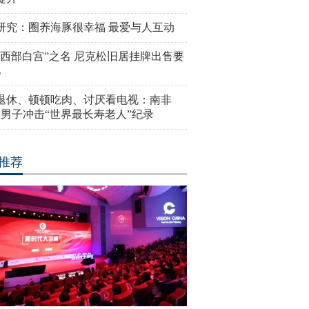
研究：圈养海豚很幸福 最爱与人互动
“西部白宫”之名 尼克松旧居挂牌出售要
亿
岁退休、顿顿吃肉、讨厌看电视：南非
4岁男子冲击“世界最长寿老人”纪录
推荐