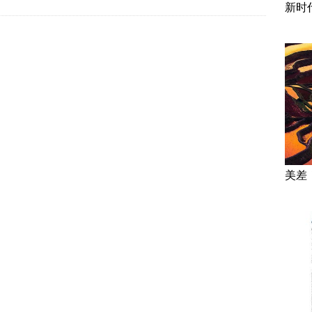
新时
美差