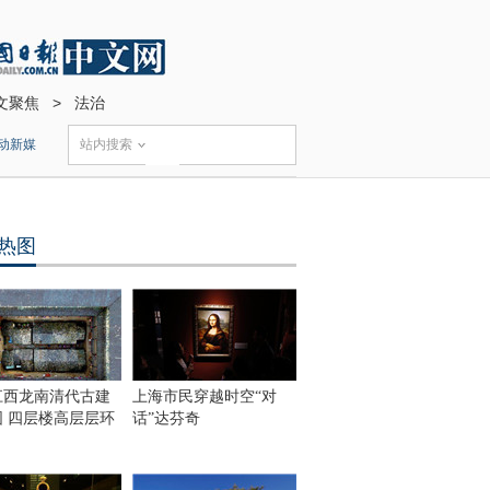
文聚焦
>
法治
动新媒
站内搜索
热图
江西龙南清代古建
上海市民穿越时空“对
围 四层楼高层层环
话”达芬奇