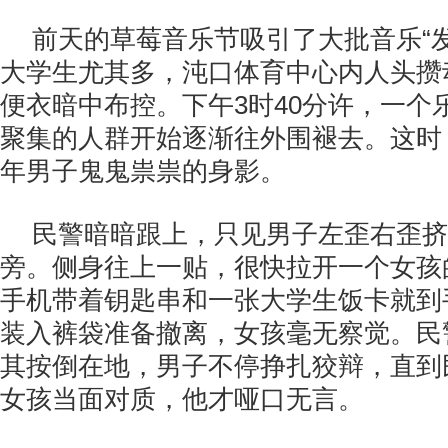
前天的草莓音乐节吸引了大批音乐“
大学生尤其多，沌口体育中心内人头攒
便衣暗中布控。下午3时40分许，一个
聚集的人群开始逐渐往外围褪去。这时
年男子鬼鬼祟祟的身影。
民警暗暗跟上，只见男子左歪右歪挤
旁。侧身往上一贴，很快拉开一个女孩
手机带着钥匙串和一张大学生饭卡就到
装入裤袋准备撤离，女孩毫无察觉。民
其按倒在地，男子不停挣扎狡辩，直到
女孩当面对质，他才哑口无言。