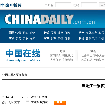
用户名
密码
国际
快讯
要闻
时评
财经
股票
理财
保险
房产
海外地产
家居
博览
探索
历史
奇闻
汽车
购车
行情
保养
科技
数码产品
手机
时政
社会
要闻聚焦
时政热点
社会民生
节会大全
人事任免
各地新闻
教育职场
趣闻轶事
中国在线
>
要闻聚焦
黑龙江一旅客
2014-04-13 10:28:35
来源：新华网
打印文章
发送给我好友